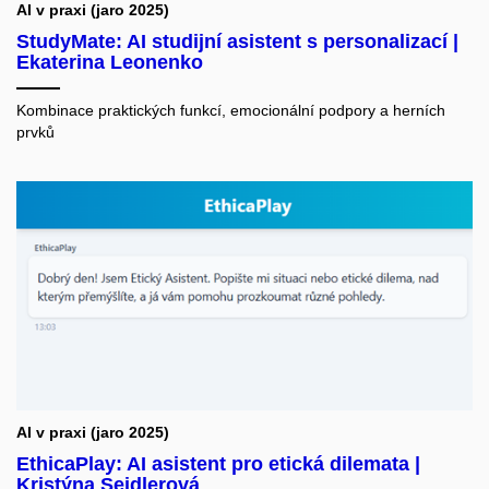
AI v praxi (jaro 2025)
AI
StudyMate: AI studijní asistent s personalizací |
M
Ekaterina Leonenko
Zd
Kombinace praktických funkcí, emocionální podpory a herních
prvků
AI
A
AI v praxi (jaro 2025)
EthicaPlay: AI asistent pro etická dilemata |
Vy
Kristýna Seidlerová