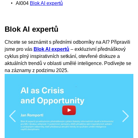
AI004
Blok AI expertů
Blok AI expertů
Chcete se seznámit s předními odborníky na AI? Připravili
jsme pro vás
Blok AI expertů
– exkluzivní přednáškový
cyklus plný inspirativních setkání, otevřené diskuze a
aktuálních trendů v oblasti umělé inteligence. Podívejte se
na záznamy z podzimu 2025.
Povolit cookies a přehrát
Předchozí
N
Otevřít na youtube.com