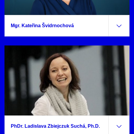
Mgr. Kateřina Švidrnochová
PhDr. Ladislava Zbiejczuk Suchá, Ph.D.