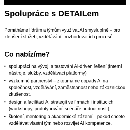
Spolupráce s DETAILem​
Pomáháme lídrům a týmům využívat AI smysluplně – pro
zlepšení služeb, vzdělávání i rozhodovacích procesů.
Co nabízíme?
spolupráci na vývoji a testování
AI-driven řešení
(interní
nástroje, služby, vzdělávací platformy),
výzkumné partnerství
– zkoumáme dopady AI na
společnost, vzdělávání, zaměstnanost nebo zákaznickou
zkušenost,
design a facilitaci
AI strategií
ve firmách i institucích
(workshopy, prototypování, scénáře budoucnosti),
školení, mentoring a akademické zázemí – pokud chcete
vzdělávat vlastní tým nebo rozvíjet AI kompetence.