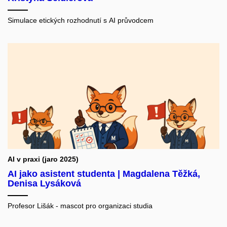
tv
Simulace etických rozhodnutí s AI průvodcem
AI
S
AI v praxi (jaro 2025)
AI jako asistent studenta | Magdalena Těžká,
AI
Denisa Lysáková
Profesor Lišák - mascot pro organizaci studia