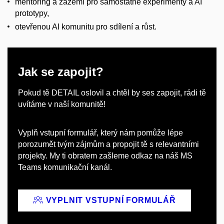
mentoring a zázemí pro samostatné experimenty a AI
prototypy,
otevřenou AI komunitu pro sdílení a růst.
Jak se zapojit?
Pokud tě DETAIL oslovil a chtěl by ses zapojit, rádi tě
uvítáme v naší komunitě!
Vyplň vstupní formulář, který nám pomůže lépe
porozumět tvým zájmům a propojit tě s relevantními
projekty. My ti obratem zašleme odkaz na náš MS
Teams komunikační kanál.
VYPLNIT VSTUPNÍ FORMULÁŘ