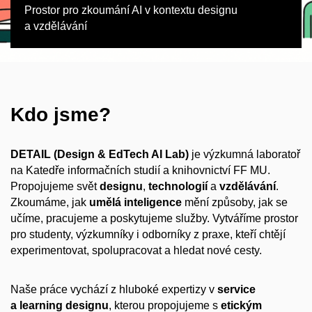
Prostor pro zkoumání AI v kontextu designu
a vzdělávání
Kdo jsme?
DETAIL (Design & EdTech AI Lab)
je výzkumná laboratoř
na Katedře informačních studií a knihovnictví FF MU.
Propojujeme svět
designu
,
technologií
a
vzdělávání
.
Zkoumáme, jak
umělá inteligence
mění způsoby, jak se
učíme, pracujeme a poskytujeme služby.
Vytváříme prostor
pro studenty, výzkumníky i odborníky z praxe, kteří chtějí
experimentovat, spolupracovat a hledat nové cesty.
Naše práce vychází z hluboké expertizy v
service
a learning designu
, kterou propojujeme s
etickým