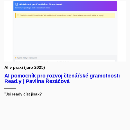
AI
U
s
AI v praxi (jaro 2025)
AI pomocník pro rozvoj čtenářské gramotnosti
Te
Read.y | Pavlína Řezáčová
me
"Jsi ready číst jinak?"