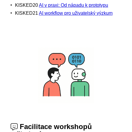
KISKED20
AI v praxi: Od nápadu k prototypu
KISKED21
AI workflow pro uživatelský výzkum
Facilitace workshopů