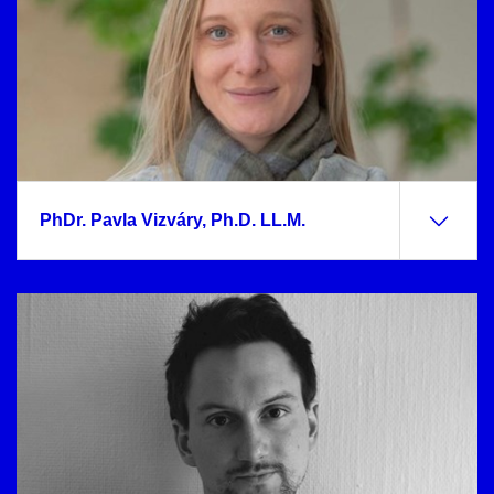
PhDr. Pavla Vizváry, Ph.D. LL.M.