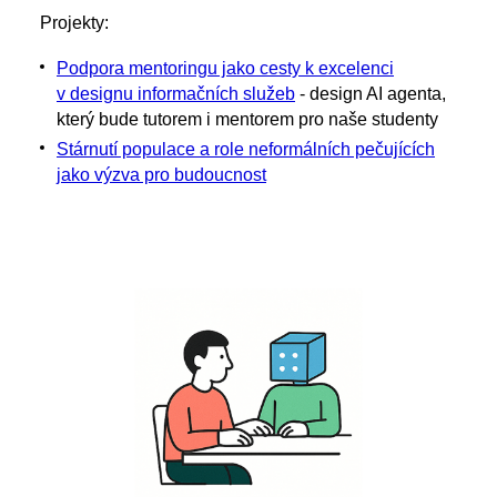
Projekty:
Podpora mentoringu jako cesty k excelenci
v designu informačních služeb
- design AI agenta,
který bude tutorem i mentorem pro naše studenty
Stárnutí populace a role neformálních pečujících
jako výzva pro budoucnost​