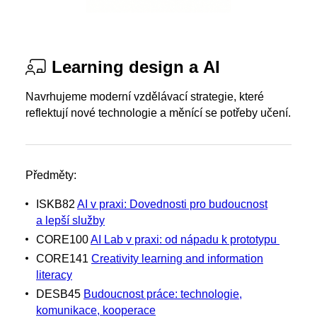
Learning design a AI
Navrhujeme moderní vzdělávací strategie, které
reflektují nové technologie a měnící se potřeby učení.
Předměty:
ISKB82
AI v praxi: Dovednosti pro budoucnost
a lepší služby
CORE100
AI Lab v praxi: od nápadu k prototypu​
CORE141
Creativity learning and information
literacy
DESB45
Budoucnost práce: technologie,
komunikace, kooperace