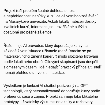
Projekt řeší problém špatné dohledatelnosti
a nepřehlednosti nabídky kurzů celoživotního vzdělávání
na Masarykově univerzitě. Ačkoli fakulty nabízejí desítky
kvalitních kurzů, informace jsou roztříštěné a těžko
dostupné pro běžné zájemce.
Řešením je AI průvodce, který doporučuje kurzy na
základě životní situace uživatele (např. "vracím se po
mateřské", "chci změnit kariéru") místo složitého filtrování
podle fakult nebo oborů. Cílovými skupinami jsou dospělí
s omezeným časem, lidé hledající praktický přínos a ti, kteří
nemají přehled o univerzitní nabídce.
Výsledkem je funkční AI chatbot postavený na GPT
technologii, který personalizovaně doporučuje kurzy podle
preferencí, času a zájmů. Projekt zahrnuje také klikatelné
prototypy, uživatelský výzkum s dotazníky a rozhovory,