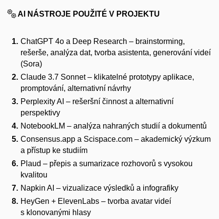
AI NÁSTROJE POUŽITÉ V PROJEKTU
ChatGPT 4o a Deep Research
– brainstorming,
rešerše, analýza dat, tvorba asistenta, generování videí
(Sora)
Claude 3.7 Sonnet
– klikatelné prototypy aplikace,
promptování, alternativní návrhy
Perplexity AI
– rešeršní činnost a alternativní
perspektivy
NotebookLM
– analýza nahraných studií a dokumentů
Consensus.app a Scispace.com
– akademický výzkum
a přístup ke studiím
Plaud
– přepis a sumarizace rozhovorů s vysokou
kvalitou
Napkin AI
– vizualizace výsledků a infografiky
HeyGen + ElevenLabs
– tvorba avatar videí
s klonovanými hlasy