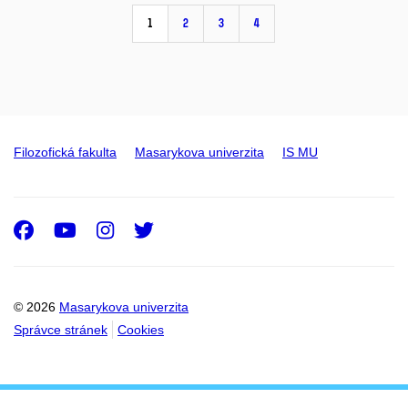
1
2
3
4
Filozofická fakulta
Masarykova univerzita
IS MU
Facebook
Youtube
Instagram
Twitter
© 2026
Masarykova univerzita
Správce stránek
Cookies