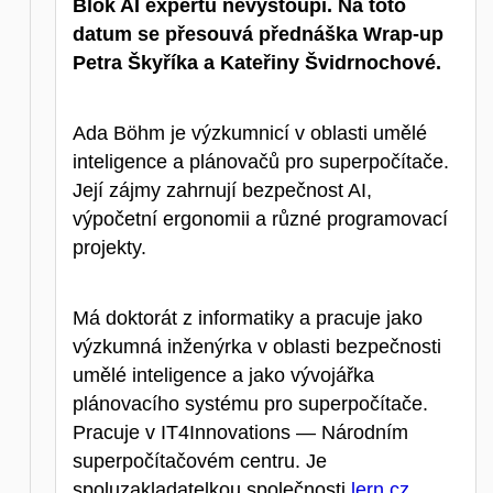
Blok AI expertů nevystoupí. Na toto
datum se přesouvá přednáška Wrap-up
Petra Škyříka a Kateřiny Švidrnochové.
Ada Böhm je výzkumnicí v oblasti umělé
inteligence a plánovačů pro superpočítače.
Její zájmy zahrnují bezpečnost AI,
výpočetní ergonomii a různé programovací
projekty.
Má doktorát z informatiky a pracuje jako
výzkumná inženýrka v oblasti bezpečnosti
umělé inteligence a jako vývojářka
plánovacího systému pro superpočítače.
Pracuje v IT4Innovations — Národním
superpočítačovém centru. Je
spoluzakladatelkou společnosti
lern.cz
,