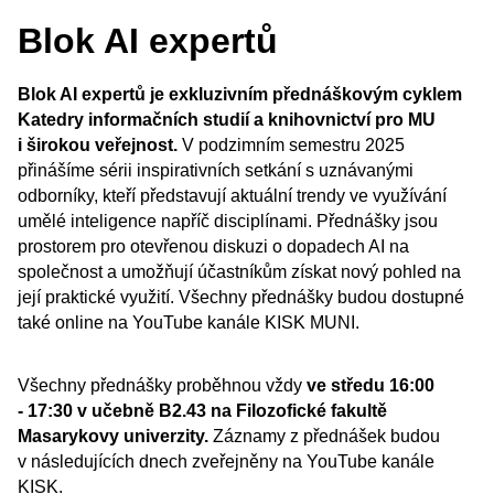
Blok AI expertů
Blok AI expertů je exkluzivním přednáškovým cyklem
Katedry informačních studií a knihovnictví pro MU
i širokou veřejnost.
V podzimním semestru 2025
přinášíme sérii inspirativních setkání s uznávanými
odborníky, kteří představují aktuální trendy ve využívání
umělé inteligence napříč disciplínami. Přednášky jsou
prostorem pro otevřenou diskuzi o dopadech AI na
společnost a umožňují účastníkům získat nový pohled na
její praktické využití. Všechny přednášky budou dostupné
také online na YouTube kanále KISK MUNI.
Všechny přednášky proběhnou vždy
ve středu 16:00
- 17:30 v učebně B2.43 na Filozofické fakultě
Masarykovy univerzity.
Záznamy z přednášek budou
v následujících dnech zveřejněny na YouTube kanále
KISK.