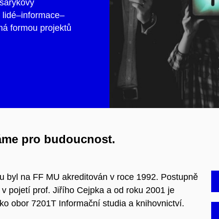
asarykovy
 lidé–informace–
íhá formou projektů
váme pro budoucnost.
u byl na FF MU akreditován v roce 1992. Postupně
v pojetí prof. Jiřího Cejpka a od roku 2001 je
ko obor 7201T Informační studia a knihovnictví.