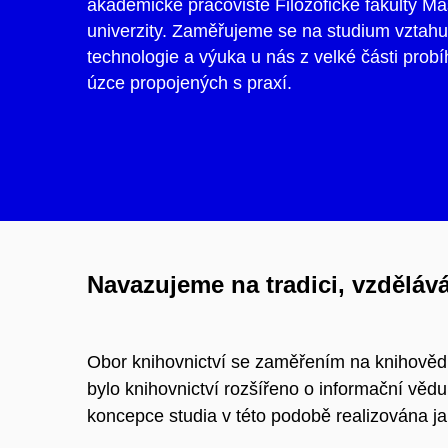
akademické pracoviště Filozofické fakulty M
univerzity. Zaměřujeme se na studium vztahu
technologie a výuka u nás z velké části prob
úzce propojených s praxí.
Navazujeme na tradici, vzdělá
Obor knihovnictví se zaměřením na knihověd
bylo knihovnictví rozšířeno o informační vědu 
koncepce studia v této podobě realizována ja