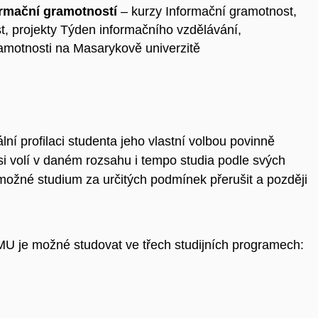
ormační gramotností
– kurzy Informační gramotnost,
t, projekty Týden informačního vzdělávání,
gramotnosti na Masarykově univerzitě
ní profilaci studenta jeho vlastní volbou povinně
si volí v daném rozsahu i tempo studia podle svých
ožné studium za určitých podmínek přerušit a později
 MU je možné studovat ve třech studijních programech: