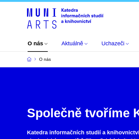
O nás
Aktuálně
Uchazeči
O nás
Společně tvoříme 
Katedra
informačních studií a knihovnictv