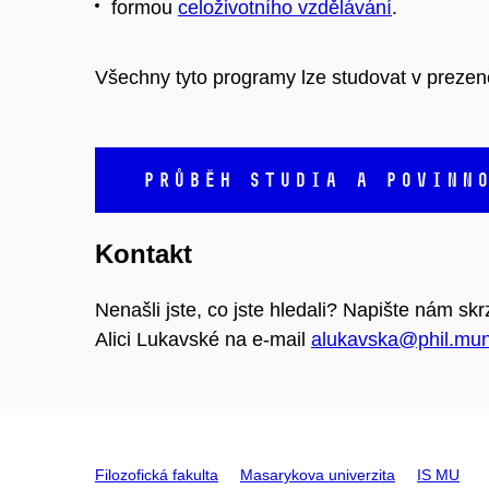
formou
celoživotního vzdělávání
.
Všechny tyto programy lze studovat v prezen
PRŮBĚH STUDIA A POVINN
Kontakt
Nenašli jste, co jste hledali? Napište nám s
Alici Lukavské na e-mail
alukavska@phil.mun
Filozofická fakulta
Masarykova univerzita
IS MU