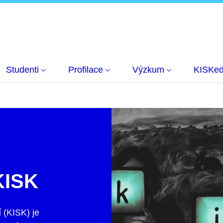
Studenti
Profilace
Výzkum
KISKe
KISK
í
(KISK) je