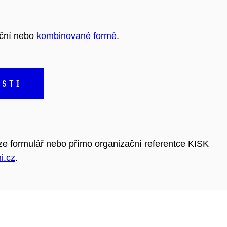
ční nebo
kombinované formě
.
OSTI
krze formulář nebo přímo organizační referentce KISK
i.cz
.