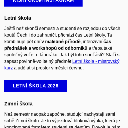
KISKFÓRUM INSTAGRAM
Letní škola
Ještě než skončí semestr a studenti se rozjedou do všech
koutů Čech i do zahraničí, přichází čas Letní školy. Ta
kombinuje pět dní
v malebné přírodě
, intenzivní
čas
přednášek a workshopů od odborníků
a třeba také
společný večer u táboráku. Jak být toho součástí? Stačí si
zapsat povinně-volitelný předmět
Letní škola - mistrovský
kurz
a udělat si prostor v měsíci červnu.
LETNÍ ŠKOLA 2026
Zimní škola
Než semestr naopak započne, studujcí nachystají sami
sobě Zimní školu. Je to výjezdová bloková výuka, která je
koncipovaná formátem studenti studentům. Dovoluje nám