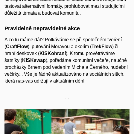
testovat alternativní formáty, prohlubovat mezi studujícími
důležitá témata a budovat komunitu.
Pravidelně nepravidelné akce
A co tu máme dál? Potkáváme se při společném tvoření
(
CraftFlow
), putování Moravou a okolím (
TrekFlow
) či
hraní deskovek (
KISKohraní
). K tomu provětráváme
šatníky (
KISKswap
), pořádáme komunitní večeře, naučné
procházky Brnem pod vedením Michala Černého, hudební
večírky... Vše je řádně aktualizováno na sociálních sítích,
která nás-vás udržují v aktuálním dění.
...