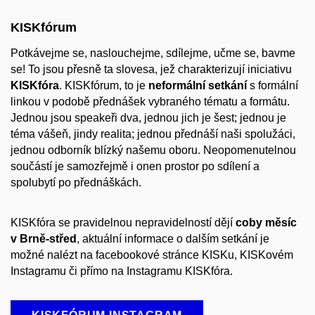
KISKfórum
Potkávejme se, naslouchejme, sdílejme, učme se, bavme
se! To jsou přesně ta slovesa, jež charakterizují iniciativu
KISKfóra
. KISKfórum, to je
neformální setkání
s formální
linkou v podobě přednášek vybraného tématu a formátu.
Jednou jsou speakeři dva, jednou jich je šest; jednou je
téma vášeň, jindy realita; jednou přednáší naši spolužáci,
jednou odborník blízký našemu oboru. Neopomenutelnou
součástí je samozřejmě i onen prostor po sdílení a
spolubytí po přednáškách.
KISKfóra se pravidelnou nepravidelností dějí
coby měsíc
v Brně-střed
, aktuální informace o dalším setkání je
možné nalézt na facebookové stránce KISKu, KISKovém
Instagramu či přímo na Instagramu KISKfóra.