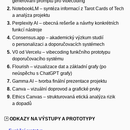
generování promptů pro vibecoding
NotebookLM – syntéza informací z Tarot Cards of Tech
a analýza projektu
Perplexity AI – obecná rešerše a návrhy konkrétních
funkcí nástroje
Consensus.app – akademický výzkum studií
o personalizaci a doporučovacích systémech
V0 od Vercelu – vibecoding funkčního prototypu
doporučovacího systému
Flourish – vizualizace dat a základní grafy (po
neúspěchu s ChatGPT grafy)
Gamma AI – tvorba finální prezentace projektu
Canva – vizuální doprovod a grafické prvky
Ethics Canvas – strukturovaná etická analýza rizik
a dopadů
ODKAZY NA VÝSTUPY A PROTOTYPY