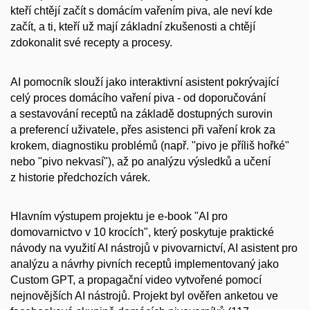
kteří chtějí začít s domácím vařením piva, ale neví kde
začít, a ti, kteří už mají základní zkušenosti a chtějí
zdokonalit své recepty a procesy.
AI pomocník slouží jako interaktivní asistent pokrývající
celý proces domácího vaření piva - od doporučování
a sestavování receptů na základě dostupných surovin
a preferencí uživatele, přes asistenci při vaření krok za
krokem, diagnostiku problémů (např. "pivo je příliš hořké"
nebo "pivo nekvasí"), až po analýzu výsledků a učení
z historie předchozích várek.
Hlavním výstupem projektu je
e-book "AI pro
domovarnictvo v 10 krocích"
, který poskytuje praktické
návody na využití AI nástrojů v pivovarnictví,
AI asistent pro
analýzu a návrhy pivních receptů
implementovaný jako
Custom GPT, a
propagační video
vytvořené pomocí
nejnovějších AI nástrojů. Projekt byl ověřen anketou ve