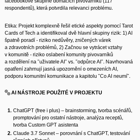
facebookové skupině domácích pivovarníků (117
respondentů), která potvrdila relevanci problému.
Etika:
Projekt komplexně řešil etické aspekty pomocí Tarot
Cards of Tech a identifikoval dvě hlavní skupiny rizik: 1) AI
špatně poradí - riziko nedůvěry, zničených várek
a zdravotních problémů, 2) Začnou se vytrácet vztahy
v komunitě - riziko oslabení komunity pivovarníků
a rozdělení na "uživatele AI" vs. "odpůrce AI". Navrhovaná
opatření zahrnují jasná upozornění o omezeních AI,
podporu komunitní komunikace a kapitolu "Co AI neumí".
AI NÁSTROJE POUŽITÉ V PROJEKTU
ChatGPT (free i plus) – brainstorming, tvorba scénářů,
promptování pro ostatní nástroje, analýza receptů,
tvorba Custom GPT asistenta
Claude 3.7 Sonnet – porovnání s ChatGPT, testování