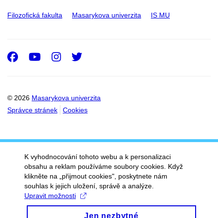
Filozofická fakulta
Masarykova univerzita
IS MU
Facebook
Youtube
Instagram
Twitter
© 2026
Masarykova univerzita
Správce stránek
Cookies
K vyhodnocování tohoto webu a k personalizaci
obsahu a reklam používáme soubory cookies. Když
klikněte na „přijmout cookies", poskytnete nám
souhlas k jejich uložení, správě a analýze.
Upravit možnosti
Jen nezbytné