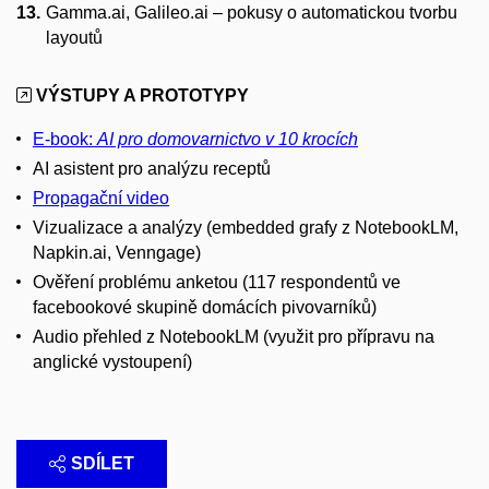
Gamma.ai, Galileo.ai – pokusy o automatickou tvorbu
layoutů
VÝSTUPY A PROTOTYPY
E-book:
AI pro domovarnictvo v 10 krocích
AI asistent pro analýzu receptů
Propagační video
Vizualizace a analýzy (embedded grafy z NotebookLM,
Napkin.ai, Venngage)
Ověření problému anketou (117 respondentů ve
facebookové skupině domácích pivovarníků)
Audio přehled z NotebookLM (využit pro přípravu na
anglické vystoupení)
SDÍLET