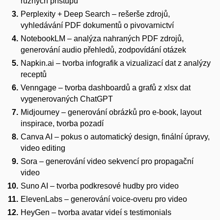
různých přístupů
Perplexity + Deep Search – rešerše zdrojů,
vyhledávání PDF dokumentů o pivovarnictví
NotebookLM – analýza nahraných PDF zdrojů,
generování audio přehledů, zodpovídání otázek
Napkin.ai – tvorba infografik a vizualizací dat z analýzy
receptů
Venngage – tvorba dashboardů a grafů z xlsx dat
vygenerovaných ChatGPT
Midjourney – generování obrázků pro e-book, layout
inspirace, tvorba pozadí
Canva AI – pokus o automatický design, finální úpravy,
video editing
Sora – generování video sekvencí pro propagační
video
Suno AI – tvorba podkresové hudby pro video
ElevenLabs – generování voice-overu pro video
HeyGen – tvorba avatar videí s testimonials