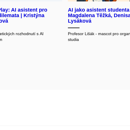
lay: AI asistent pro
AI jako asistent studenta 
dilemata | Kristýna
Magdalena Těžká, Denis
rová
Lysáková
etických rozhodnutí s AI
Profesor Lišák - mascot pro organ
m
studia