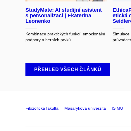
StudyMate: AI studijní asistent
EthicaP
s personalizací | Ekaterina
etická 
Leonenko
Seidle
Kombinace praktických funkcí, emocionální
Simulace 
podpory a herních prvků
průvodce
PŘEHLED VŠECH ČLÁNKŮ
Filozofická fakulta
Masarykova univerzita
IS MU