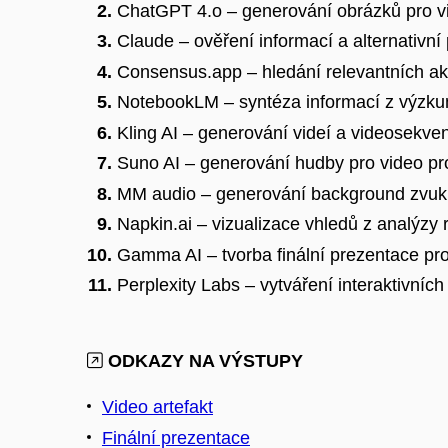
ChatGPT 4.o – generování obrázků pro vi
Claude – ověření informací a alternativní
Consensus.app – hledání relevantních a
NotebookLM – syntéza informací z výzkum
Kling AI – generování videí a videosekven
Suno AI – generování hudby pro video pr
MM audio – generování background zvuk
Napkin.ai – vizualizace vhledů z analýzy
Gamma AI – tvorba finální prezentace pro
Perplexity Labs – vytváření interaktivních
ODKAZY NA VÝSTUPY
Video artefakt
Finální prezentace