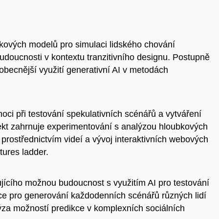
ykových modelů pro simulaci lidského chování
doucnosti v kontextu tranzitivního designu. Postupně
obecnější využití generativní AI v metodách
i při testování spekulativních scénářů a vytváření
ekt zahrnuje experimentování s analýzou hloubkových
 prostřednictvím videí a vývoj interaktivních webových
tures ladder.
ujícího možnou budoucnost s využitím AI pro testování
ce pro generování každodenních scénářů různých lidí
lýza možností predikce v komplexních sociálních