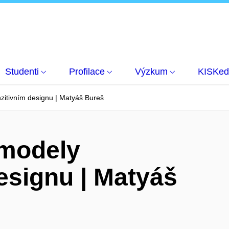
Studenti
Profilace
Výzkum
KISKed
nzitivním designu | Matyáš Bureš
 modely
designu | Matyáš