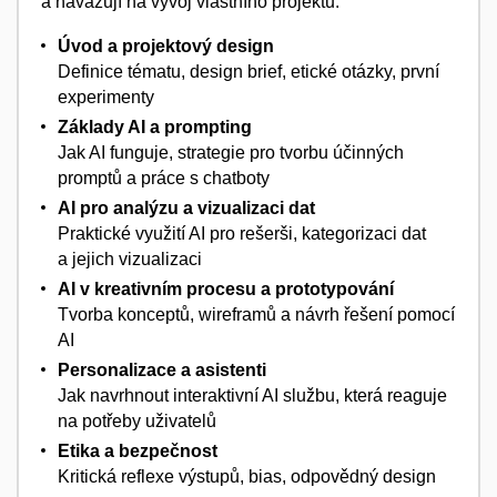
a navazují na vývoj vlastního projektu:
Úvod a projektový design
Definice tématu, design brief, etické otázky, první
experimenty
Základy AI a prompting
Jak AI funguje, strategie pro tvorbu účinných
promptů a práce s chatboty
AI pro analýzu a vizualizaci dat
Praktické využití AI pro rešerši, kategorizaci dat
a jejich vizualizaci
AI v kreativním procesu a prototypování
Tvorba konceptů, wireframů a návrh řešení pomocí
AI
Personalizace a asistenti
Jak navrhnout interaktivní AI službu, která reaguje
na potřeby uživatelů
Etika a bezpečnost
Kritická reflexe výstupů, bias, odpovědný design