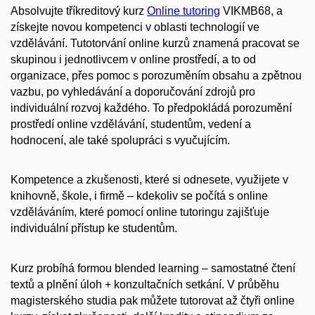
Absolvujte tříkreditový kurz
Online tutoring
VIKMB68
, a
získejte novou kompetenci v oblasti technologií ve
vzdělávání. Tutotorvání online kurzů znamená pracovat se
skupinou i jednotlivcem v online prostředí, a to od
organizace, přes pomoc s porozuměním obsahu a zpětnou
vazbu, po vyhledávání a doporučování zdrojů pro
individuální rozvoj každého. To předpokládá porozumění
prostředí online vzdělávání, studentům, vedení a
hodnocení, ale také spolupráci s vyučujícím.
Kompetence a zkušenosti, které si odnesete, využijete v
knihovně, škole, i firmě – kdekoliv se počítá s online
vzděláváním, které pomocí online tutoringu zajišťuje
individuální přístup ke studentům.
Kurz probíhá formou blended learning – samostatné čtení
textů a plnění úloh + konzultačních setkání. V průběhu
magisterského studia pak můžete tutorovat až čtyři online