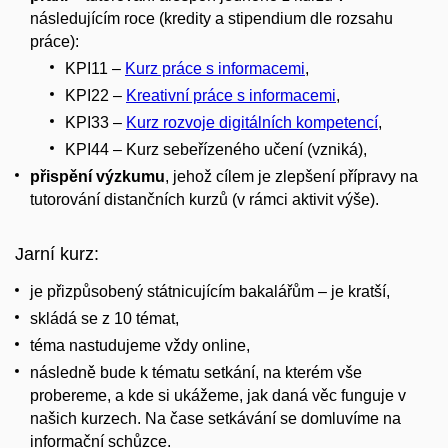
následujícím roce (kredity a stipendium dle rozsahu
práce):
KPI11 –
Kurz práce s informacemi
,
KPI22 –
Kreativní práce s informacemi
,
KPI33 –
Kurz rozvoje digitálních kompetencí
,
KPI44 – Kurz sebeřízeného učení (vzniká)
,
přispění výzkumu
, jehož cílem je zlepšení přípravy na
tutorování distančních kurzů (v rámci aktivit výše).
Jarní kurz:
je přizpůsobený státnicujícím bakalářům – je kratší,
skládá se z 10 témat,
téma nastudujeme vždy online,
následně bude k tématu setkání, na kterém vše
probereme, a kde si ukážeme, jak daná věc funguje v
našich kurzech. Na čase setkávání se domluvíme na
informační schůzce.