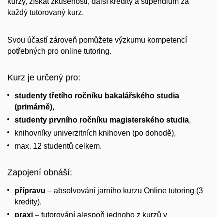
kurzy, získat zkušenosti, další kredity a stipendium za
každý tutorovaný kurz.
Svou účastí zároveň pomůžete výzkumu kompetencí
potřebných pro online tutoring.
Kurz je určený pro:
studenty třetího ročníku bakalářského studia
(primárně),
studenty prvního ročníku magisterského studia
,
knihovníky univerzitních knihoven (po dohodě),
max. 12 studentů celkem.
Zapojení obnáší:
přípravu
– absolvování jarního kurzu Online tutoring (3
kredity),
praxi
– tutorování alespoň jednoho z kurzů v