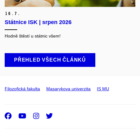
16.
7.
Státnice ISK | srpen 2026
Hodně štěstí u státnic všem!
PŘEHLED VŠECH ČLÁNKŮ
Filozofická fakulta
Masarykova univerzita
IS MU
Facebook
Youtube
Instagram
Twitter