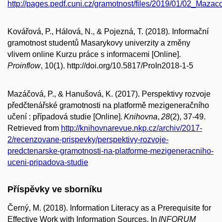
http://pages.pedf.cuni.cz/gramotnost/files/2019/01/02_Mazac
Kovářová, P., Hálová, N., & Pojezná, T. (2018). Informační
gramotnost studentů Masarykovy univerzity a změny
vlivem online Kurzu práce s informacemi [Online].
Proinflow
, 10(1). http://doi.org/10.5817/ProIn2018-1-5
Mazáčová, P., & Hanušová, K. (2017). Perspektivy rozvoje
předčtenářské gramotnosti na platformě mezigeneračního
učení : případová studie [Online].
Knihovna
,
28
(2), 37-49.
Retrieved from
http://knihovnarevue.nkp.cz/archiv/2017-
2/recenzovane-prispevky/perspektivy-rozvoje-
predctenarske-gramotnosti-na-platforme-mezigeneracniho-
uceni-pripadova-studie
Příspěvky ve sborníku
Černý, M. (2018). Information Literacy as a Prerequisite for
Effective Work with Information Sources. In
INFORUM