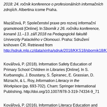
2018: 24. ročník konference o profesionálních informačních
zdrojích
. Albertina icome Praha.
Mazáčová, P. Společenství praxe pro rozvoj informační
gramotnosti [Online]. In
Sborník z 26. ročníku konference,
konané 11.–13. září 2018 na Pedagogické fakultě
Univerzity Palackého v Olomouci
. Praha: Sdružení
knihoven ČR. Retrieved from
http://sdruk.mlp.cz/data/xinha/sdruk/2018/KKS18/sbornik18
Kovářová, P. (2018). Information Safety Education of
Primary School Children in Libraries [Online]. In S.
Kurbanoglu, J. Boustany, S. Špiranec, E. Grassian, D.
Mizrachi, & L. Roy,
Information Literacy in the
Workplace
(pp. 693-702). Cham: Springer International
Publishing. http://doi.org/10.1007/978-3-319-74334-9_71
Kovářová, P. (2016). Information Literacy Education and