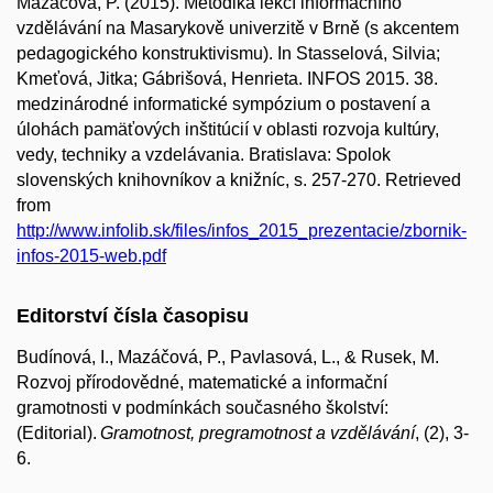
Mazáčová, P. (2
0
15). Metodika lekcí informačního
vzdělávání na Masarykově univerzitě v Brně (s akcentem
pedagogického konstruktivismu). In Stasselová, Silvia;
Kmeťová, Jitka; Gábrišová, Henrieta. INFOS 2015. 38.
medzinárodné informatické sympózium o postavení a
úlohách pamäťových inštitúcií v oblasti rozvoja kultúry,
vedy, techniky a vzdelávania. Bratislava: Spolok
slovenských knihovníkov a knižníc, s. 257-270
. Retrieved
from
http://www.infolib.sk/files/infos_2015_prezentacie/zbornik-
infos-2015-web.pdf
Editorství čísla časopisu
Budínová, I., Mazáčová, P., Pavlasová, L., & Rusek, M.
Rozvoj přírodovědné, matematické a informační
gramotnosti v podmínkách současného školství:
(Editorial).
Gramotnost,
p
regramotnost
a
v
zdělávání
, (2), 3-
6.