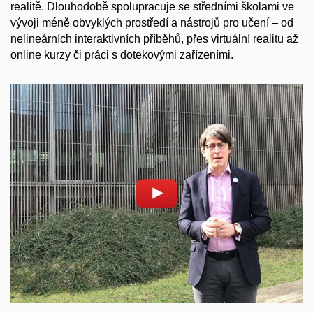
realitě. Dlouhodobě spolupracuje se středními školami ve
vývoji méně obvyklých prostředí a nástrojů pro učení – od
nelineárních interaktivních příběhů, přes virtuální realitu až
online kurzy či práci s dotekovými zařízeními.
Povolit cookies a přehrát
Otevřít na youtube.com