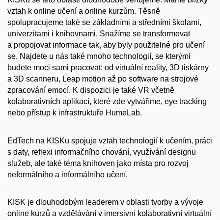
vztah k online učení a online kurzům. Těsně
spolupracujeme také se základními a středními školami,
univerzitami i knihovnami. Snažíme se transformovat
a propojovat informace tak, aby byly použitelné pro učení
se. Najdete u nás také mnoho technologií, se kterými
budete moci sami pracovat: od virtuální reality, 3D tiskárny
a 3D scanneru, Leap motion až po software na strojové
zpracování emocí. K dispozici je také VR včetně
kolaborativních aplikací, které zde vytváříme, eye tracking
nebo přístup k infrastruktuře HumeLab.
EdTech na KISKu spojuje vztah technologií k učením, práci
s daty, reflexi informačního chování, využívání designu
služeb, ale také téma knihoven jako místa pro rozvoj
neformálního a informálního učení.
KISK je dlouhodobým leaderem v oblasti tvorby a vývoje
online kurzů a vzdělávání v imersivní kolaborativní virtuální