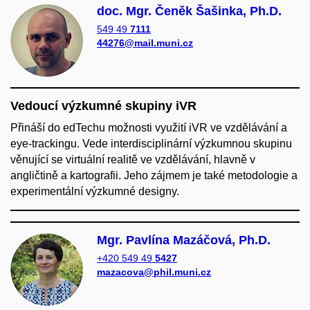
doc. Mgr. Čeněk Šašinka, Ph.D.
549 49
7111
44276@mail.muni.cz
Vedoucí výzkumné skupiny iVR
Přináší do edTechu možnosti využití iVR ve vzdělávání a
eye-trackingu. Vede interdisciplinární výzkumnou skupinu
věnující se virtuální realitě ve vzdělávání, hlavně v
angličtině a kartografii. Jeho zájmem je také metodologie a
experimentální výzkumné designy.
Mgr. Pavlína Mazáčová, Ph.D.
+420 549 49
5427
mazacova@phil.muni.cz