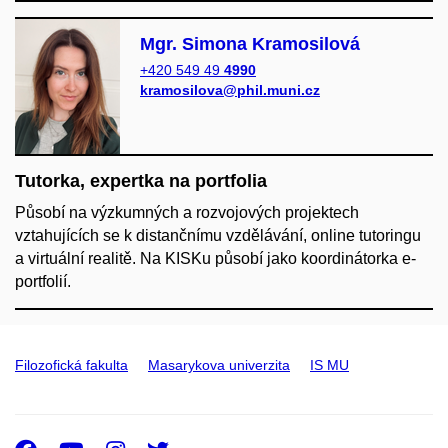
Mgr. Simona Kramosilová
+420 549 49
4990
kramosilova@phil.muni.cz
Tutorka, expertka na portfolia
Působí na výzkumných a rozvojových projektech
vztahujících se k distančnímu vzdělávání, online tutoringu
a virtuální realitě. Na KISKu působí jako koordinátorka e-
portfolií.
Filozofická fakulta
Masarykova univerzita
IS MU