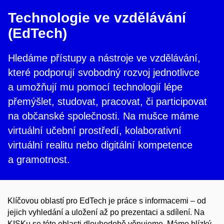
Technologie ve vzdělávání
(EdTech)
Hledáme přístupy a nástroje ve vzdělávání,
které podporují svobodný rozvoj jednotlivce
a umožňují mu pomocí technologií lépe
přemýšlet, studovat, pracovat, či participovat
na občanské společnosti. Na mušce máme
virtuální učební prostředí, kolaborativní
virtuální realitu nebo digitální kompetence
a gramotnost.
Klíčovou oblastí pro EdTech je práce s informacemi – od
jejich vyhledání a uložení až po prezentaci a sdílení. Na
KISKu se této oblasti dlouhodobě věnujeme. Máme blízký