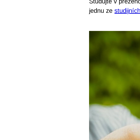
Studujte v preze
jednu ze
studijních