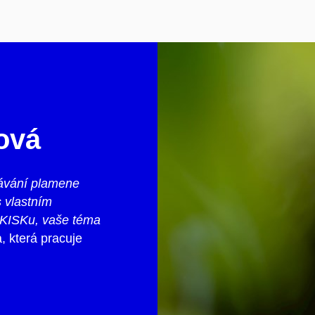
ová
hávání plamene
s vlastním
 KISKu, vaše téma
, která pracuje