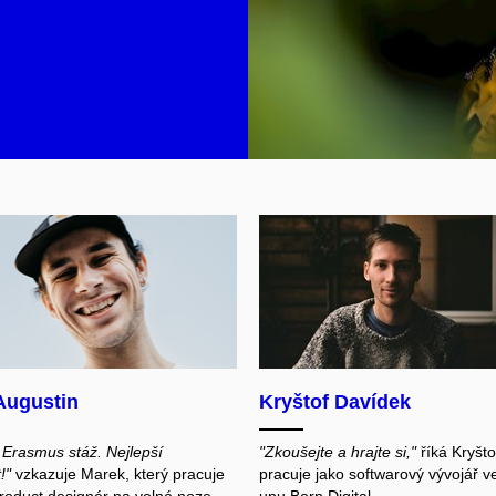
Augustin
Kryštof Davídek
 Erasmus stáž. Nejlepší
"Zkoušejte a hrajte si,"
říká Kryšto
!"
vzkazuje Marek, který pracuje
pracuje jako softwarový vývojář ve