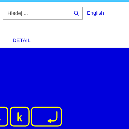
English
Hledej
...
DETAIL