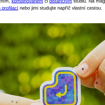
nčním,
kombinovaném
či
distančním
studiu.
Na magi
 profilací
nebo jimi studujte napříč vlastní cestou.