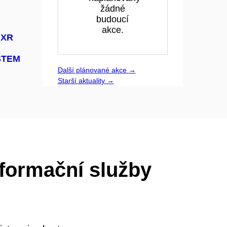
žádné
budoucí
akce.
, XR
 STEM
Další plánované akce
→
Starší aktuality
→
nformační služby