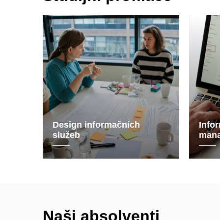
Design informačních
Info
služeb
man
Naši absolventi