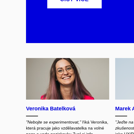
Veronika Batelková
Marek 
"Nebojte se experimentovat,"
říká Veronika,
"Jeďte na
která pracuje jako vzdělavatelka na volné
zkušenost