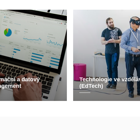
rmační a datový
Technologie ve vzdělá
agement
(EdTech)