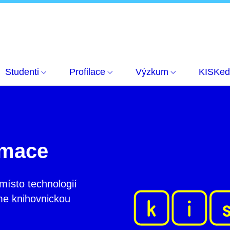
Studenti
Profilace
Výzkum
KISKed
rmace
ísto technologií
me knihovnickou