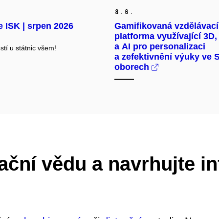
8.
6.
e ISK | srpen 2026
Gamifikovaná vzdělávací
platforma využívající 3D
a AI pro personalizaci
stí u státnic všem!
a zefektivnění výuky ve
oborech
ační vědu a navrhujte i