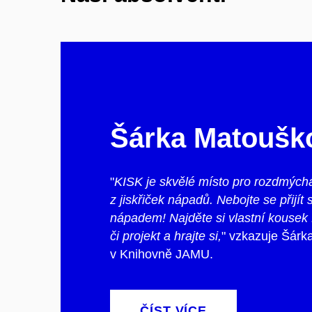
Šárka Matoušk
"
KISK je skvělé místo pro rozdmýc
z jiskřiček nápadů. Nebojte se přijít 
nápadem! Najděte si vlastní kousek
či projekt a hrajte si,
" vzkazuje Šárka
v Knihovně JAMU.
ČÍST VÍCE