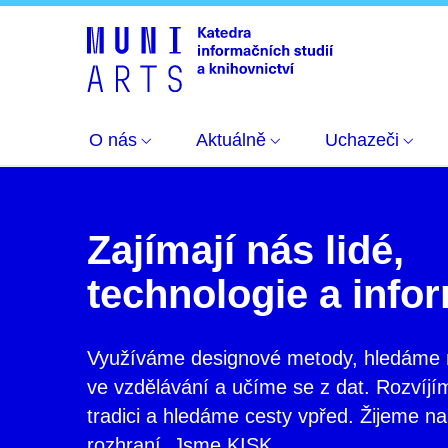
O nás
Aktuálně
Uchazeči
Zajímají nás lidé,
technologie a info
Využíváme designové metody, hledáme m
ve vzdělávání a učíme se z dat. Rozvíjí
tradici a hledáme cesty vpřed.
Žijeme na
rozhraní. Jsme KISK.