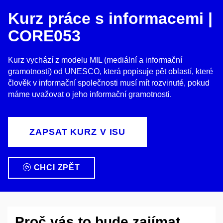
Kurz práce s informacemi |
CORE053
Kurz vychází z modelu MIL (mediální a informační
gramotnosti) od UNESCO, která popisuje pět oblastí, které
člověk v informační společnosti musí mít rozvinuté, pokud
máme uvažovat o jeho informační gramotnosti.
ZAPSAT KURZ V ISU
CHCI ZPĚT
Proč vás to bude zajímat