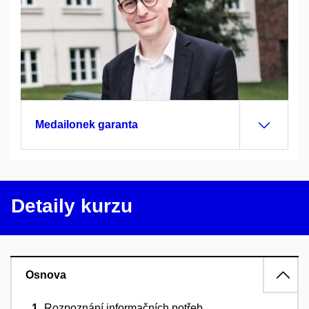
Medailonek garanta
Detaily kurzu
Osnova
Rozpoznání informačních potřeb