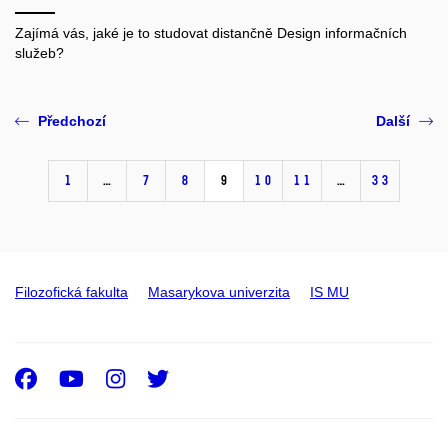
Zajímá vás, jaké je to studovat distančně Design informačních
služeb?
Předchozí
Další
1
…
7
8
9
10
11
…
33
Filozofická fakulta
Masarykova univerzita
IS MU
Facebook
Youtube
Instagram
Twitter