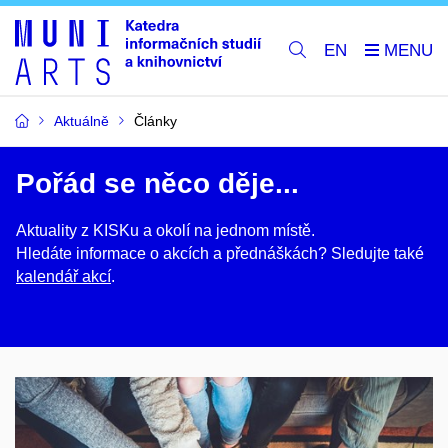
EN
Aktuálně
Články
Pořád se něco děje...
Aktuality z KISKu a okolí na jednom místě.
Hledáte informace o akcích a přednáškách? Sledujte také
kalendář akcí
.