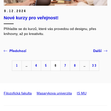
9.
12.
2024
Nové kurzy pro veřejnost!
Přihlašte se do kurzů, které vás provedou od designu, přes
knihovny, až po kreativitu.
Předchozí
Další
1
…
4
5
6
7
8
…
33
Filozofická fakulta
Masarykova univerzita
IS MU