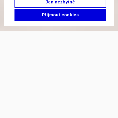
Jen nezbytné
CHCI ZPĚT
Přijmout cookies
Průběh
říjen - listopad 2026
Cena kurzu
3 000,-
Registrace
1. 6. - 31. 8.