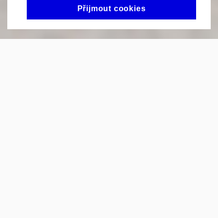
CHCI ZPĚT
Přijmout cookies
Průběh
říjen 2026 - únor 2027
Cena kurzu
3 000,-
Registrace
1. 6. - 31. 8.
Kapacita kurzu