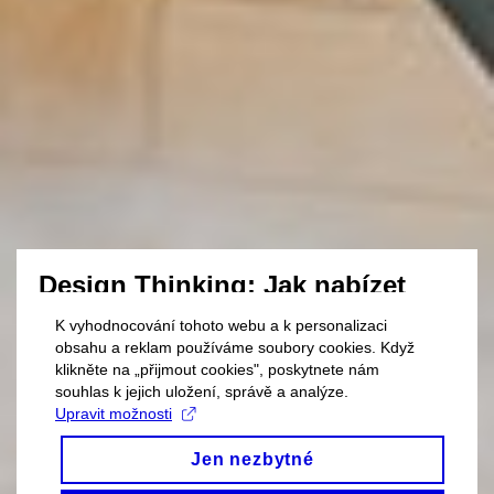
Design Thinking:
Jak nabízet
žádoucí a úspěšné služby nebo
K vyhodnocování tohoto webu a k personalizaci
řešit komplexní problémy
obsahu a reklam používáme soubory cookies. Když
klikněte na „přijmout cookies", poskytnete nám
souhlas k jejich uložení, správě a analýze.
Upravit možnosti
PŘIHLÁSIT SE
Jen nezbytné