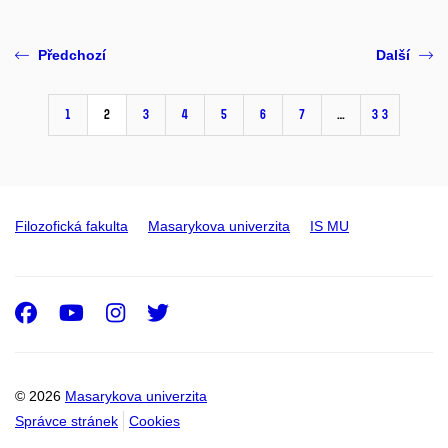
Předchozí
Další
1
2
3
4
5
6
7
…
33
Filozofická fakulta
Masarykova univerzita
IS MU
Facebook
Youtube
Instagram
Twitter
© 2026
Masarykova univerzita
Správce stránek
Cookies