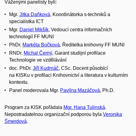
Váženými
panelisty
byli
:
Mgr.
Jitka Daňková
, Koordinátorka s-techniků a
specialistka ICT
Mgr.
Daniel Mikšík
, Vedoucí centra informačních
technologií FF MUNI
PhDr.
Markéta Bočková
, Ředitelka knihovny FF MUNI
RNDr.
Michal Černý
, Garant studijní profilace
Technologie ve vzdělávání
doc. PhDr
.
Jiří Kudrnáč
, CSc. Docent působící
na
KISKu
v profilaci Knihovnictví a literatura v kulturním
kontextu.
Panel moderovala Mgr.
Pavlína Mazáčová
, Ph.D.
Program za KISK pořádala
Mgr. Hana Tulinská
.
Nepostradatelnou organizační podporou byla
Veronika
Šmerdová
.