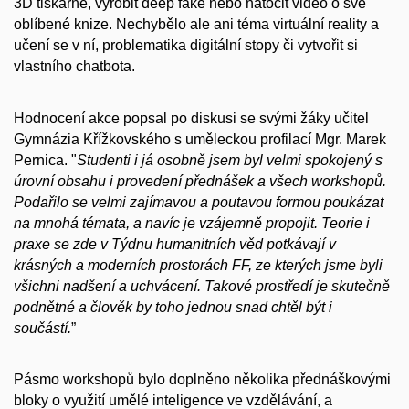
3D tiskárně, vyrobit
deep
fake
nebo natočit video o své
oblíbené knize. Nechybělo ale ani téma virtuální reality a
učení se v ní, problematika digitální stopy či vytvořit si
vlastního chatbota.
Hodnocení akce popsal po diskusi se svými žáky učitel
Gymnázia Křížkovského s uměleckou profilací Mgr. Marek
Pernica.
"
Studenti i já osobně jsem byl velmi spokojený s
úrovní obsahu i provedení přednášek a všech workshopů.
Podařilo se velmi zajímavou a poutavou formou poukázat
na mnohá témata, a navíc je vzájemně propojit. Teorie i
praxe se zde v Týdnu humanitních věd potkávají v
krásných a moderních prostorách FF, ze kterých jsme byli
všichni nadšení a uchvácení. Takové prostředí je skutečně
podnětné a člověk by toho jednou snad chtěl být i
součástí.
”
Pásmo workshopů bylo doplněno několika přednáškovými
bloky o využití umělé inteligence ve vzdělávání, a