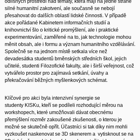
odlišných prostředí nad tématy, která mají na jedné straně
silné humanitní zakotvení, ale současně se nebojí
přesahovat do dalších oblastí lidské činnosti. V případě
akce pořádané Kabinetem informačních studií a
knihovnictví šlo o kritické promýšlení, ale i praktické
experimentování, zaměřené na to, jak technologie mohou
měnit obsah, ale i formu a význam humanitního vzdělávání.
Společně se na jednom místě setkala více než
devadesátka studentů brněnských středních škol, jejich
učitelé, studenti Filozofické fakulty, ale i širší veřejnost, což
vytvářelo prostor pro zajímavá setkání, úvahy a
překračování běžných myšlenkových schémat.
Klíčové pro akci byla intenzivní synergie se
studenty
KISKu
, kteří se podíleli rozhodující měrou na
workshopech, které umožňovali dávat obecnému
přemýšlení rozměr zakoušené zkušenosti, o kterou je
možné se skutečně opřít. Účastníci si tak díky nim mohli
vyzkoušet naskenovat se 3D skenerem
a vytisknout
se na