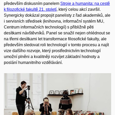
především diskusním panelem
Stroje a humanita: na cestě
k filozofické fakultě 21. století
, který celou akcí završil.
Synergicky dokázal propojit
panelisty
z řad akademiků, ale
i servisních středisek (knihovna, informační systém MU,
Centrum informačních technologií) s přibližně pěti
desítkami návštěvníků. Panel se snažil nejen ohlédnout se
na třemi desítkami let transformace filosofické fakulty, ale
především sledovat roli technologií v tomto procesu a najít
vize dalšího rozvoje, který prostřednictvím technologií
umožní plněni a kvalitněji rozvíjet základní hodnoty a
poslání humanitního vzdělávání.