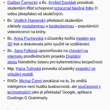
Dalibor Černocký
a Bc.
Kryštof Davídek
pomáhali
studentům tříbit schopnost
rozpoznat falešné fotky
či
videa (
deepfake
) od skutečných.
Bc.
Vojtěch Hamerský
představil studentům
základy
youtuberingu
a
booktuberingu
– populárních
videorecenzí na knihy.
Bc.
Anna Puchovská
s účastníky tvořila
modely pro
3D
tisk a diskutovala jeho využití ve vzdělávání.
Bc.
Jana Folková
upozorňovala na
chování na
internetu
prostřednictvím projektu
Digitální
stopa
Národního ústavu pro kybernetickou bezpečnost.
Mgr.
Hana Tulinská
provedla účastníky
expedicí ve
virtuální realitě
.
RNDr.
Michal Černý
poukázal na to, že umělá
inteligence není hudba budoucnosti, ale
současnost v
technologiích
jako je překladač Google, aplikace
Duolingo či Grammarly.