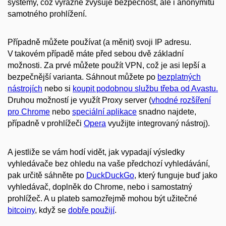
systémy, což výrazně zvyšuje bezpečnost, ale i anonymitu
samotného prohlížení.
Případně můžete používat (a měnit) svoji IP adresu.
V takovém případě máte před sebou dvě základní
možnosti. Za prvé můžete použít VPN, což je asi lepší a
bezpečnější varianta. Sáhnout můžete po
bezplatných
nástrojích
nebo si
koupit podobnou službu třeba od Avastu.
Druhou možností je využít Proxy server (
vhodné rozšíření
pro Chrome
nebo
speciální aplikace
snadno najdete,
případně v prohlížeči
Opera
využijte integrovaný nástroj).
A jestliže se vám hodí vidět, jak vypadají výsledky
vyhledávače bez ohledu na vaše předchozí vyhledávání,
pak určitě sáhněte po
DuckDuckGo
, který funguje buď jako
vyhledávač, doplněk do Chrome, nebo i samostatný
prohlížeč. A u plateb samozřejmě mohou být užitečné
bitcoiny
, když se
dobře použijí
.