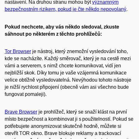
nastavení. Na druhou stranu mohou být
významným
bezpečnostním rizikem, pokud je čte někdo nepovolaný
.
Pokud nechcete, aby vás někdo sledoval, zkuste
sáhnout po některém z těchto prohlížečů:
Tor Browser
je nástroj, který znemožní vysledování toho,
kde se nacházíte. Každý směrovač, který je na cestě mezi
vámi a serverem, s nimž chcete komunikovat, vidí jen
nejbližší skok. Díky tomu je vaše vzájemná komunikace
velice obtížně vysledovatelná. Nevýhodou tohoto nástroje
je nižší rychlost připojení (obecně vám asi všechno bude
fungovat pomaleji).
Brave Browser
je prohlížeč, který se snaží klást na první
místo bezpečnost a kombinovat ji s použitelností. Pokud se
potřebujete anonymizovat skutečně hodně, můžete si
otevřít TOR okno. Brave blokuje reklamy a trackovací