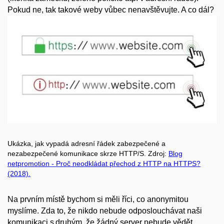
Pokud ne, tak takové weby vůbec nenavštěvujte. A co dál?
Ukázka, jak vypadá adresní řádek zabezpečené a
nezabezpečené komunikace skrze HTTP/S. Zdroj:
Blog
netpromotion - Proč neodkládat přechod z HTTP na HTTPS?
(2018).
Na prvním místě bychom si měli říci, co anonymitou
myslíme. Zda to, že nikdo nebude odposlouchávat naši
komunikaci s druhým, že žádný server nebude vědět,