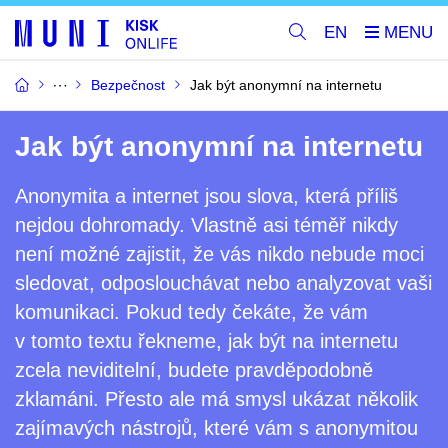
EN
Bezpečnost
Jak být anonymní na internetu
Jak být anonymní na internetu
Anonymita a internet jsou slova, která příliš
nejdou dohromady. Vlastně asi téměř nikdy
není možné zajistit, že vás nikdo nebude moci
sledovat, odposlouchávat nebo analyzovat vaši
komunikaci. Pokud tedy čekáte, že vám
v tomto textu řekneme, jak být na internetu
zcela neviditelní, budete pravděpodobně
zklamáni. Přesto ale má smysl ukázat několik
zajímavých nástrojů, které vám s anonymitou