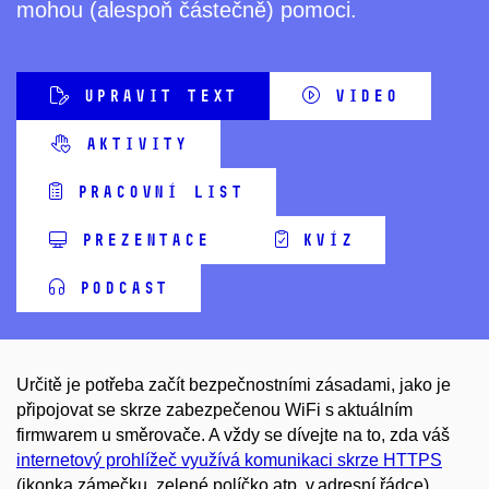
mohou (alespoň částečně) pomoci.
UPRAVIT TEXT
VIDEO
AKTIVITY
PRACOVNÍ LIST
PREZENTACE
KVÍZ
PODCAST
Určitě je potřeba začít bezpečnostními zásadami, jako je
připojovat se skrze zabezpečenou WiFi s aktuálním
firmwarem u směrovače. A vždy se dívejte na to, zda váš
internetový prohlížeč využívá komunikaci skrze HTTPS
(ikonka zámečku, zelené políčko atp. v adresní řádce).