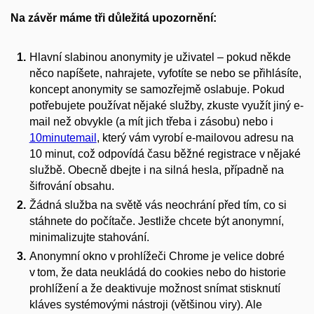
Na závěr máme tři důležitá upozornění:
Hlavní slabinou anonymity je uživatel – pokud někde
něco napíšete, nahrajete, vyfotíte se nebo se přihlásíte,
koncept anonymity se samozřejmě oslabuje. Pokud
potřebujete používat nějaké služby, zkuste využít jiný e-
mail než obvykle (a mít jich třeba i zásobu) nebo i
10minutemail
, který vám vyrobí e-mailovou adresu na
10 minut, což odpovídá času běžné registrace v nějaké
službě. Obecně dbejte i na silná hesla, případně na
šifrování obsahu.
Žádná služba na světě vás neochrání před tím, co si
stáhnete do počítače. Jestliže chcete být anonymní,
minimalizujte stahování.
Anonymní okno v prohlížeči Chrome je velice dobré
v tom, že data neukládá do cookies nebo do historie
prohlížení a že deaktivuje možnost snímat stisknutí
kláves systémovými nástroji (většinou viry). Ale