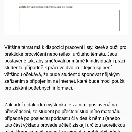
Většina témat má k dispozici pracovní listy, které slouží pro
praktické procvičení nebo reflexi určitého tématu. Jsou
postavené tak, aby směřovali primárně k individuální práci
studenta, případně k práci ve dvojici. Jejich splnění
většinou očekává, že bude student disponovat nějakým
zařízením s připojením na internet, které bude moci použít
pro získání potřebných informací.
Základní didaktická myšlenka je za nimi postavená na
přesvědčení, že student po přečtení studijního materiálu,
případně po poslechu podcastu či videa k němu (anebo
tuto část výkladu provede učitel) získají určitou teoretickou
bázi, kterou si mají upevnit, rozvinout a prohloubit právě