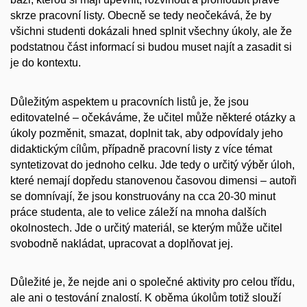
skrze pracovní listy. Obecně se tedy neočekává, že by
všichni studenti dokázali hned splnit všechny úkoly, ale že
podstatnou část informací si budou muset najít a zasadit si
je do kontextu.
Důležitým aspektem u pracovních listů je, že jsou
editovatelné – očekáváme, že učitel může některé otázky a
úkoly pozměnit, smazat, doplnit tak, aby odpovídaly jeho
didaktickým cílům, případně pracovní listy z více témat
syntetizovat do jednoho celku. Jde tedy o určitý výběr úloh,
které nemají dopředu stanovenou časovou dimensi – autoři
se domnívají, že jsou konstruovány na cca 20-30 minut
práce studenta, ale to velice záleží na mnoha dalších
okolnostech. Jde o určitý materiál, se kterým může učitel
svobodně nakládat, upracovat a doplňovat jej.
Důležité je, že nejde ani o společné aktivity pro celou třídu,
ale ani o testování znalostí. K oběma úkolům totiž slouží