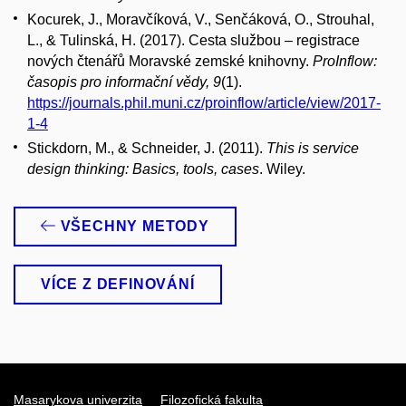
Kocurek, J., Moravčíková, V., Senčáková, O., Strouhal,
L., & Tulinská, H. (2017).
Cesta službou – registrace
nových čtenářů Moravské zemské knihovny.
ProInflow:
časopis pro informační vědy, 9
(1).
https://journals.phil.muni.cz/proinflow/article/view/2017-
1-4
Stickdorn, M., & Schneider, J. (2011).
This is service
design thinking: Basics, tools, cases
. Wiley.
VŠECHNY METODY
VÍCE Z DEFINOVÁNÍ
Masarykova univerzita
Filozofická fakulta