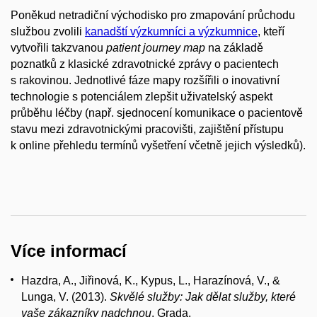
Poněkud netradiční východisko pro zmapování průchodu
službou zvolili
kanadští výzkumníci a výzkumnice
, kteří
vytvořili takzvanou
patient journey map
na základě
poznatků z klasické zdravotnické zprávy o pacientech
s rakovinou. Jednotlivé fáze mapy rozšířili o inovativní
technologie s potenciálem zlepšit uživatelský aspekt
průběhu léčby (např. sjednocení komunikace o pacientově
stavu mezi zdravotnickými pracovišti, zajištění přístupu
k online přehledu termínů vyšetření včetně jejich výsledků).
Více informací
Hazdra, A., Jiřinová, K., Kypus, L., Harazínová, V., &
Lunga, V. (2013).
Skvělé služby: Jak dělat služby, které
vaše zákazníky nadchnou
. Grada.