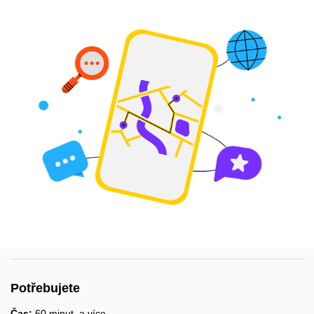
Potřebujete
Čas:
60 minut
a více