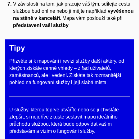
V závislosti na tom, jak pracuje váš tým, sdílejte cestu
službou buď online nebo ji mějte například
vyvěšenou
na stěně v kanceláři
. Mapa vám poslouží také při
představení vaší služby
Tipy
Přizvěte si k mapování i revizi služby další aktéry, od
kterých získáte cenné vhledy – z řad uživatelů,
zaměstnanců, ale i vedení. Získáte tak rozmanitější
pohled na fungování služby i její slabá místa.
U služby, kterou teprve utváříte nebo se ji chystáte
zlepšit, si nejdříve zkuste sestavit mapu ideálního
průchodu službou, která bude odpovídat vašim
představám a vizím o fungování služby.