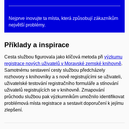
Nejprve inovujte ta místa, která způsobují zákazníkům
největší problémy.
Příklady a inspirace
Cesta službou figurovala jako klíčová metoda při
výzkumu
registrace nových uživatelů v Moravské zemské knihovně
.
Samotnému sestavení cesty službou předcházely
rozhovory s knihovníky a s nově registrujícími se uživateli,
uživatelské testování registračního formuláře a stínování
uživatelů registrujících se v knihovně. Zmapování
průchodu službou pak výzkumníkům umožnilo identifikovat
problémová místa registrace a sestavit doporučení k jejímu
zlepšení.