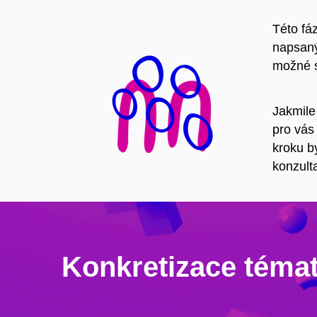
Této fá
napsaný
možné s
Jakmile
pro vás
kroku b
konzult
Konkretizace téma