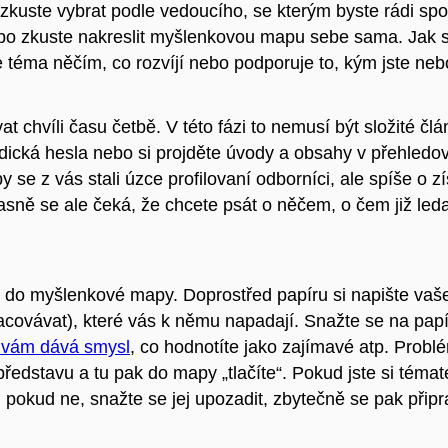
zkuste vybrat podle vedoucího, se kterým byste rádi spol
ebo zkuste nakreslit myšlenkovou mapu sebe sama. Jak sa
e téma něčím, co rozvíjí nebo podporuje to, kým jste neb
 chvíli času četbě. V této fázi to nemusí být složité čl
dická hesla nebo si projděte úvody a obsahy v přehledo
y se z vás stali úzce profilovaní odborníci, ale spíše o z
asně se ale čeká, že chcete psát o něčem, o čem již led
t do myšlenkové mapy. Doprostřed papíru si napište va
pracovávat), které vás k němu napadají. Snažte se na pap
o vám dává smysl
, co hodnotíte jako zajímavé atp. Problé
ředstavu a tu pak do mapy „tlačíte“. Pokud jste si témat
, pokud ne, snažte se jej upozadit, zbytečně se pak přip