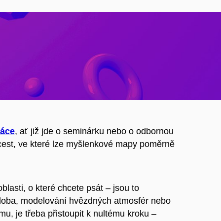
ráce
, ať již jde o seminárku nebo o odbornou
cest, ve které lze myšlenkové mapy poměrně
blasti, o které chcete psát – jsou to
 doba, modelování hvězdných atmosfér nebo
u, je třeba přistoupit k nultému kroku –