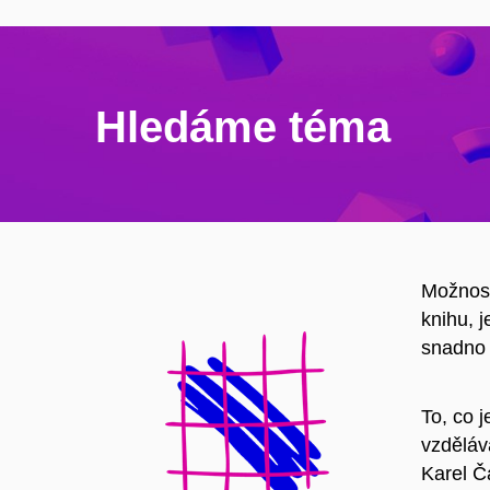
Hledáme téma
Možnost
knihu, 
snadno 
To, co j
vzděláv
Karel Č