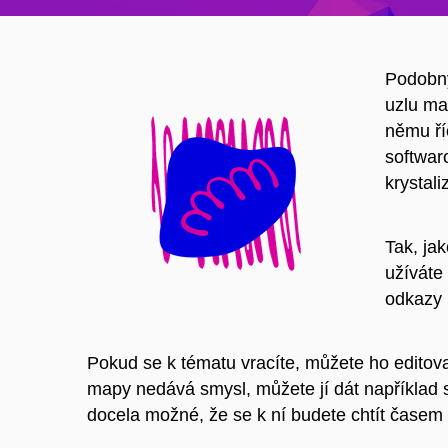
Podobný
uzlu ma
němu ří
softwar
krystal
Tak, ja
užíváte
odkazy 
Pokud se k tématu vracíte, můžete ho editovat 
mapy nedává smysl, můžete jí dát například s
docela možné, že se k ní budete chtít časem 