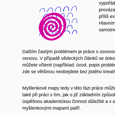
vypořáda
prováza
příliš 
Hlavním
samotnéh
Dalším častým problémem je práce s osnovou.
osnovu. V případě vědeckých článků se dokon
můžete včlenit (například: úvod, popis problé
zde se většinou neobejdete bez jistého kre
Myšlenkové mapy tedy v této fázi práce můžete
také při práci s tím, jak o již základním zp
úspěšnou akademickou činnost důležité a v ob
myšlenkovými mapami patří.