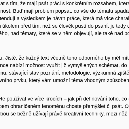
t s tím, že mají psát práci s konkrétním rozsahem, která
nost. Buď mají problém popsat, co vše do tématu spad
extendují a výsledkem je návrh práce, která má více chara
 úkolem před tím, než se člověk pustí do psaní, je tedy 
o, nad tématy, které se v něm objevují, ale také nad poj
 Jistě, že každý text včetně toho odborného by měl mít
ce nabízí možnost využít již vymyšlených schémat, do k
mu, stávající stav poznání, metodologie, výzkumná zjištěn
ativního prvku, který vám umožní téma vhodným způsobem
 používat ve více krocích – jak při definování toho, co 
ůsobem ohraničeném fenoménu chcete přemýšlet či psát. O
ou se běžně užívají právě kreativní techniky, mezi něž 