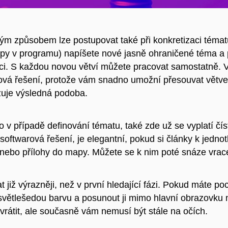
m způsobem lze postupovat také při konkretizaci tématu
py v programu) napíšete nové jasně ohraničené téma a p
ci. S každou novou větví můžete pracovat samostatně. V 
ová řešení, protože vám snadno umožní přesouvat větve 
izuje výsledná podoba.
ko v případě definování tématu, také zde už se vyplatí č
 softwarová řešení, je elegantní, pokud si články k jedn
nebo přílohy do mapy. Můžete se k nim poté snáze vracet,
již výrazněji, než v první hledající fázi. Pokud máte poc
větlešedou barvu a posunout ji mimo hlavní obrazovku ne
vrátit, ale současně vám nemusí být stále na očích.