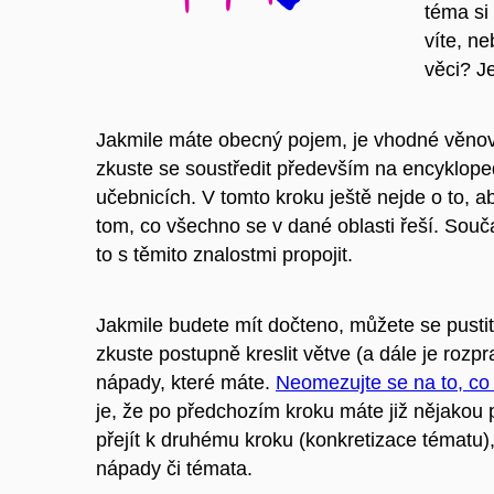
téma si 
víte, n
věci? J
Jakmile máte obecný pojem, je vhodné věnovat
zkuste se soustředit především na encyklope
učebnicích. V tomto kroku ještě nejde o to, ab
tom, co všechno se v dané oblasti řeší. Souč
to s těmito znalostmi propojit.
Jakmile budete mít dočteno, můžete se pusti
zkuste postupně kreslit větve (a dále je roz
nápady, které máte.
Neomezujte se na to, c
je, že po předchozím kroku máte již nějakou p
přejít k druhému kroku (konkretizace tématu)
nápady či témata.