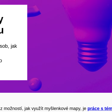
y
u
sob, jak
o
z možností, jak využít myšlenkové mapy, je
práce s té