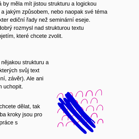
 by měla mít jistou strukturu a logickou
á a jakým způsobem, nebo naopak své téma
kter ediční řady než seminární eseje.
dobrý rozmysl nad strukturou textu
etím, které chcete zvolit.
 nějakou strukturu a
terých svůj text
í, závěr). Ale ani
 uchopit.
chcete dělat, tak
ba kroky jsou pro
práce s