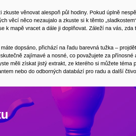
zi zkuste věnovat alespoň půl hodiny. Pokud úplně nespěc
ch věcí něco nezaujalo a zkuste si k těmto „sladkostem
e k mapě vracet a dále ji doplňovat. Záleží na vás, zda
 máte dopsáno, přichází na řadu barevná tužka – projděte
 skutečně zajímavé a nosné, co považujete za přínosné a
yste měli získat jistý extrakt, ze kterého si můžete téma
antem nebo do odborných databází pro radu a další čtivo
tu