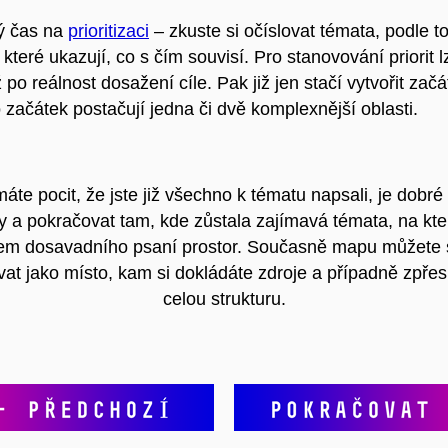
ý čas na
prioritizaci
– zkuste si očíslovat témata, podle to
které ukazují, co s čím souvisí. Pro stanovování priorit l
po reálnost dosažení cíle. Pak již jen stačí vytvořit začá
 začátek postačují jedna či dvě komplexnější oblasti.
te pocit, že jste již všechno k tématu napsali, je dobré 
 a pokračovat tam, kde zůstala zajímavá témata, na kte
m dosavadního psaní prostor. Současně mapu můžete 
vat jako místo, kam si dokládáte zdroje a případně zpřes
celou strukturu.