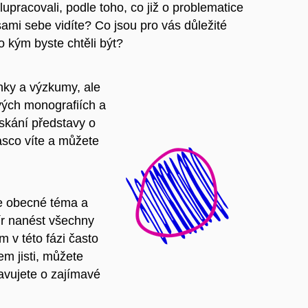
upracovali, podle toho, co již o problematice
mi sebe vidíte? Co jsou pro vás důležité
o kým byste chtěli být?
ánky a výzkumy, ale
vých monografiích a
ískání představy o
asco víte a můžete
še obecné téma a
ír nanést všechny
m v této fázi často
em jisti, můžete
ravujete o zajímavé