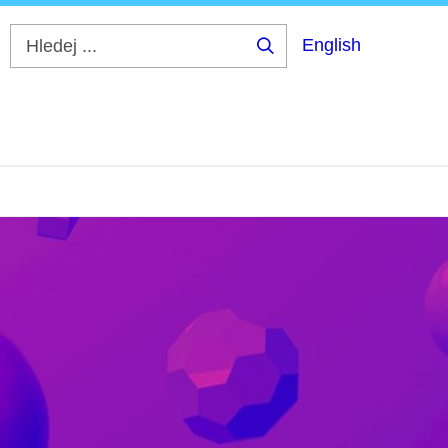
English
Hledej
...