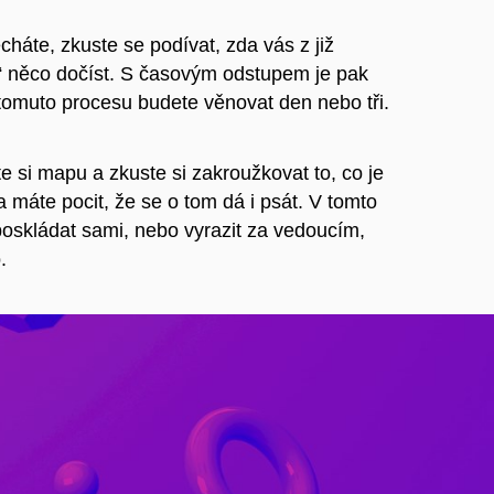
háte, zkuste se podívat, zda vás z již
“ něco dočíst. S časovým odstupem je pak
 tomuto procesu budete věnovat den nebo tři.
 si mapu a zkuste si zakroužkovat to, co je
 máte pocit, že se o tom dá i psát. V tomto
 poskládat sami, nebo vyrazit za vedoucím,
.