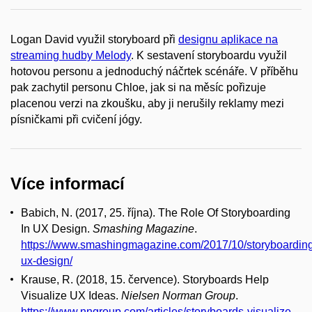
Logan David využil storyboard při
designu aplikace na
streaming hudby Melody
. K sestavení storyboardu využil
hotovou personu a jednoduchý náčrtek scénáře. V příběhu
pak zachytil personu Chloe, jak si na měsíc pořizuje
placenou verzi na zkoušku, aby ji nerušily reklamy mezi
písničkami při cvičení jógy.
Více informací
Babich, N. (2017, 25. října). The Role Of Storyboarding
In UX Design.
Smashing Magazine
.
https://www.smashingmagazine.com/2017/10/storyboardin
ux-design/
Krause, R. (2018, 15. července). Storyboards Help
Visualize UX Ideas.
Nielsen Norman Group
.
https://www.nngroup.com/articles/storyboards-visualize-