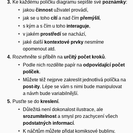
Ke každému políčku diagramu sepište své
poznámky
:
jakou
činnost
uživatel provádí,
jak se u toho
cítí
a nad čím
přemýšlí
,
s kým a s čím u toho
interaguje
,
v jakém
prostředí
se nachází,
jaké další
kontextové prvky
nesmíme
opomenout atd.
Rozvrhněte si příběh na
určitý počet kroků
.
Podle nich rozdělte papír na
odpovídající počet
políček
.
Můžete též nejprve zakreslit jednotlivá políčka na
post-ity
. Lépe se vám s nimi bude manipulovat
a návrh bude variabilnější.
Pusťte se do
kreslení
.
Důležitá není dokonalost ilustrace, ale
srozumitelnost
a smysl pro zachycení všech
podstatných informací
.
K náčrtům můžete přidat komiksové bubliny,