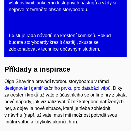
však ovlivnit funkcemi dostupných nástrojů a vždy si
nejprve rozvrhněte obsah storyboardu.
Existuje řada návodů na kreslení komiksů. Pokud
budete storyboardy kreslit častěji, zkuste se
zdokonalovat v technice občasným studiem.
Příklady a inspirace
Olga Shavrina provádí tvorbou storyboardu v rámci
designování gamifikačního prvku pro databázi vtipů
. Díky
zakreslení kroků uživatele účastnícího se online hry získala
nové nápady, jak vizualizovat různé kategorie nabízených
her, a objevila nové situace, které je třeba zohlednit
v návrhu (např. uživatel musí mít možnost potvrdit svou
finální volbu a kdykoliv ukončit hru).