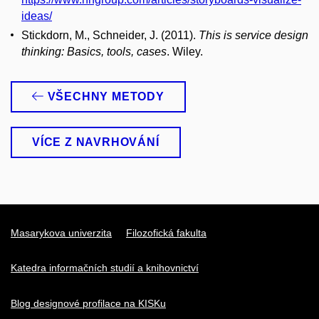
ideas/
Stickdorn, M., Schneider, J. (2011).
This is service design
thinking: Basics, tools, cases
. Wiley.
VŠECHNY METODY
VÍCE Z NAVRHOVÁNÍ
Masarykova univerzita
Filozofická fakulta
Katedra informačních studií a knihovnictví
Blog designové profilace na KISKu