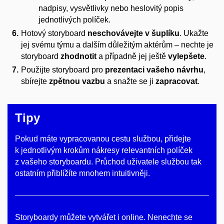
nadpisy, vysvětlivky nebo heslovitý popis
jednotlivých políček.
Hotový storyboard
neschovávejte v šuplíku
. Ukažte
jej svému týmu a dalším důležitým aktérům – nechte je
storyboard
zhodnotit
a případně jej
ještě
vylepšete
.
Použijte storyboard pro
prezentaci vašeho návrhu
,
sbírejte
zpětnou vazbu
a snažte se ji
zapracovat
.
Tipy
Pokud máte vypracovanou cestu službou, přidejte
k jednotlivým krokům nákresy relevantních políček
z vašeho storyboardu. Průchod uživatele službou tak
ostatním přiblížíte mnohem intuitivněji.
Storyboardy můžete vytvářet i online. Nenechte se