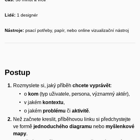
Lidé:
1 designér
Nástroje:
psací potřeby, papír, nebo online vizualizační nástroj
Postup
Rozmyslete si, jaký příběh
chcete vyprávět
:
o
kom
(typ uživatele, persona, významný aktér),
v jakém
kontextu
,
o jakém
problému
či
aktivitě
.
Než začnete kreslit, příběhovou linku si předchystejte
ve formě
jednoduchého diagramu
nebo
myšlenkové
mapy
.