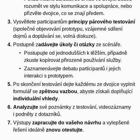
rozumět ve stylu komunikace a spolupráce, nebo
přizvěte dvojice, co se znají předem.
Vysvětlete participantům
principy párového testování
(společné objevování prototypu, vzájemné sdílení
dojmů a doptávání se, volná diskuze).
Postupně z
adávejte úkoly či otázky
ze scénáře.
Postupujte od jednodušších k těžším, případně
zkuste kopírovat přirozené používání služby.
Zaznamenávejte debatu participantů i jejich
interakci s prototypem.
Po skončení testování dejte každému ze dvojice vyplnit
formulář se
zpětnou vazbou
, abyste získali doplňující
individuální vhledy
.
Analyzujte
své poznámky z testování, videozáznamy
i podněty z dotazníků.
Výstupy
zapracujte do vašeho návrhu
a vylepšené
řešení ideálně
znovu otestujte
.