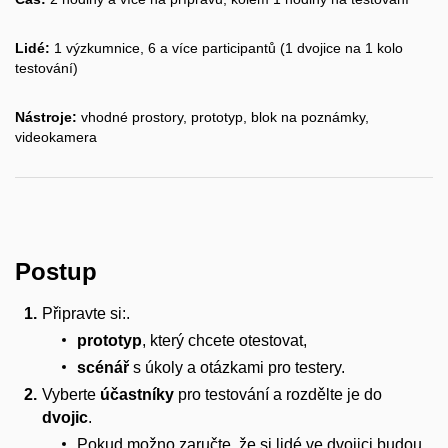
Lidé:
1 výzkumnice, 6 a více participantů (1 dvojice na 1 kolo
testování)
Nástroje:
vhodné prostory, prototyp, blok na poznámky,
videokamera
Postup
Připravte si:
.
prototyp
, který chcete otestovat,
scénář
s úkoly a otázkami pro testery.
Vyberte
účastníky
pro testování a rozdělte je do
dvojic
.
Pokud možno zaručte, že si lidé ve dvojici budou