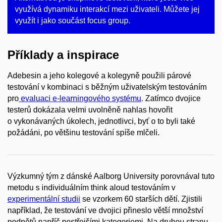
využívá dynamiku interakcí mezi uživateli. Můžete jej
využít i jako součást focus group.
Příklady a inspirace
Adebesin a jeho kolegové a kolegyně použili párové
testování v kombinaci s běžným uživatelským testováním
pro
evaluaci e-learningového systému
. Zatímco dvojice
testerů dokázala velmi uvolněně nahlas hovořit
o vykonávaných úkolech, jednotlivci, byť o to byli také
požádáni, po většinu testování spíše mlčeli.
Výzkumný tým z dánské Aalborg University porovnával tuto
metodu s individuálním think aloud testováním v
experimentální studii
se vzorkem 60 starších dětí. Zjistili
například, že testování ve dvojici přineslo větší množství
podnětů napříč pestřejšími kategoriemi. Na druhou stranu