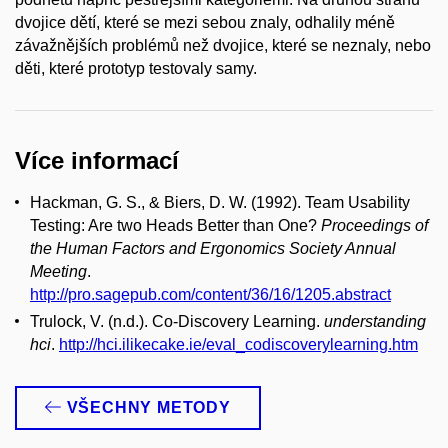
dvojice dětí, které se mezi sebou znaly, odhalily méně
závažnějších problémů než dvojice, které se neznaly, nebo
děti, které prototyp testovaly samy.
Více informací
Hackman, G. S., & Biers, D. W. (1992). Team Usability
Testing: Are two Heads Better than One?
Proceedings of
the Human Factors and Ergonomics Society Annual
Meeting
.
http://pro.sagepub.com/content/36/16/1205.abstract
Trulock, V. (n.d.). Co-Discovery Learning.
understanding
hci
.
http://hci.ilikecake.ie/eval_codiscoverylearning.htm
VŠECHNY METODY