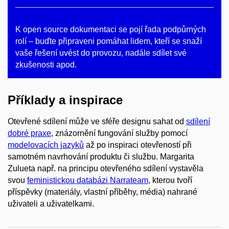
K open source dokumentaci se pojí řada podpůrných
rolí – buďte připraveni pomáhat lidem, kteří se snaží
vaše řešení uvést do provozu, nadále sdílet své
zkušenosti apod.
Příklady a inspirace
Otevřené sdílení může ve sféře designu sahat od
sdílení
dobré praxe
, znázornění fungování služby pomocí
modelovacích jazyků
až po inspiraci otevřeností při
samotném navrhování produktu či službu. Margarita
Zulueta např. na principu otevřeného sdílení vystavěla
svou
feministickou databázi Narrateam
, kterou tvoří
příspěvky (materiály, vlastní příběhy, média) nahrané
uživateli a uživatelkami.