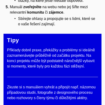
otázky, na které ještě hledáte odpovědi.
Manuál
zveřejněte
na webu nebo jej šiřte mezi
relevantní
komunitu
či
zájemce
.
Sbírejte ohlasy a propojujte se s lidmi, které se
o vaše řešení zajímají.
Tipy
Příklady dobré praxe, překážky a problémy si ideálně
zaznamenávejte průběžně od začátku projektu. Na
konci projektu může být podstatně náročnější vybavit
si momenty, které byly pro každou fázi stěžejní.
Zkuste si s manuálem vyhrát a připojit např. názornou
případovou studii, fotografie z designového procesu
nebo rozhovory s členy týmu či důležitými aktéry.