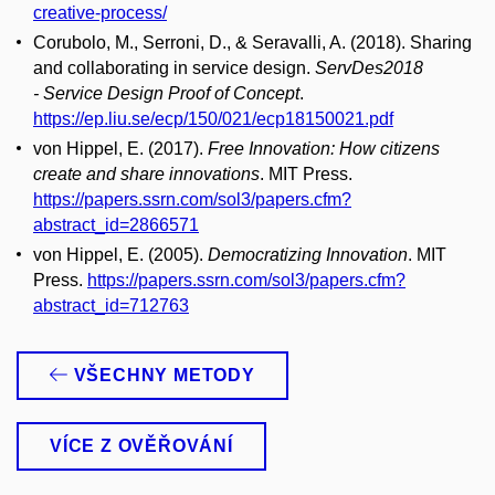
creative-process/
Corubolo, M., Serroni, D., & Seravalli, A. (2018). Sharing
and collaborating in service design.
ServDes2018
- Service Design Proof of Concept
.
https://ep.liu.se/ecp/150/021/ecp18150021.pdf
von Hippel, E. (2017).
Free Innovation: How citizens
create and share innovations
. MIT Press.
https://papers.ssrn.com/sol3/papers.cfm?
abstract_id=2866571
von Hippel, E. (2005).
Democratizing Innovation
. MIT
Press.
https://papers.ssrn.com/sol3/papers.cfm?
abstract_id=712763
VŠECHNY METODY
VÍCE Z OVĚŘOVÁNÍ