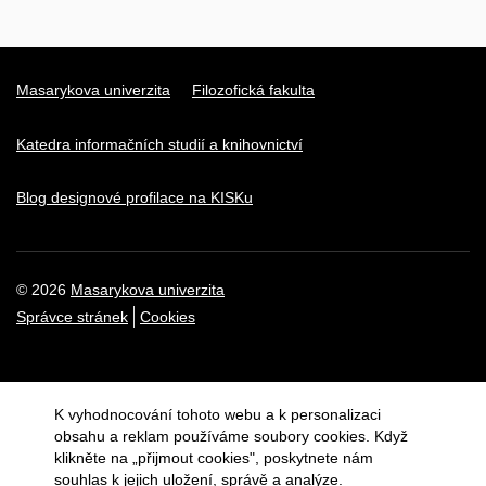
Masarykova univerzita
Filozofická fakulta
Katedra informačních studií a knihovnictví
Blog designové profilace na KISKu
© 2026
Masarykova univerzita
Správce stránek
Cookies
K vyhodnocování tohoto webu a k personalizaci
obsahu a reklam používáme soubory cookies. Když
klikněte na „přijmout cookies", poskytnete nám
souhlas k jejich uložení, správě a analýze.