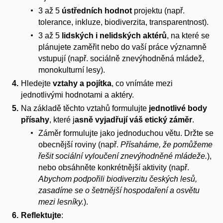
3 až 5
ústředních hodnot
projektu (např.
tolerance, inkluze, biodiverzita, transparentnost).
3 až 5
lidských i nelidských aktérů
, na které se
plánujete zaměřit nebo do vaší práce významně
vstupují (např. sociálně znevýhodněná mládež,
monokulturní lesy).
Hledejte
vztahy a pojítka
, co vnímáte
mezi
jednotlivými hodnotami a aktéry.
Na základě těchto vztahů formulujte
jednotlivé body
přísahy
, které
j
asně vyjadřují váš etický záměr
.
Záměr formulujte jako jednoduchou větu. Držte se
obecnější roviny (např.
Přísaháme, že pomůžeme
řešit sociální vyloučení znevýhodněné mládeže.
),
nebo obsáhněte konkrétnější aktivity (např.
Abychom podpořili biodiverzitu českých lesů,
zasadíme se o šetrnější hospodaření a osvětu
mezi lesníky.
).
Reflektujte
: