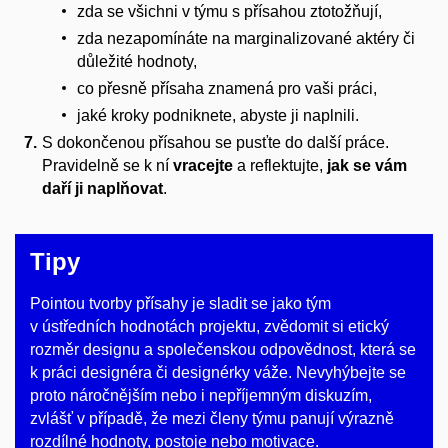
zda se všichni v týmu s přísahou ztotožňují,
zda nezapomínáte na marginalizované aktéry či
důležité hodnoty,
co přesně přísaha znamená pro vaši práci,
jaké kroky podniknete, abyste ji naplnili.
S dokončenou přísahou se pusťte do další práce.
Pravidelně se k ní
vracejte
a reflektujte,
jak se vám
daří ji naplňovat
.
Tipy
Pointou tvorby přísahy je sladit se jako tým
v ústředních hodnotách projektu, zvědomit si etický
rozměr designu a společenskou odpovědnost, která se
k práci designéra či designérky váže. Nevyhýbejte se
proto náročnějším nebo i nepříjemným diskuzím,
zvlášť v případě, že mezi členy týmu panují výrazně
rozdílné hodnoty, postoje nebo motivace.