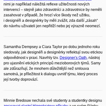
nimi je například náležitá reflexe užitečnosti nových
intervencí – stejně jako zdravotníci a zdravotnice by neměli
zasahovat v případě, že hrozí více škody než užitku,
i designéři a designérky by měli zvážit, zda další „zásah“
do návrhu uživateli jen nepřitíží nebo jej výrazně neomezí.
Samantha Dempsey a Ciara Taylor po dobu jednoho roku
sledovaly, jak designéři a designérky reflektují svou etickou
odpovědnost v praxi. Navrhly tzv.
Designer's Oath
, nástroj
pro ujasnění etických principů mezioborových týmů. Samy
ale zdůrazňují, že mnohem důležitější než smlouva
samotná, je příležitost k dialogu uvnitř týmu, který proces
její tvorby doprovází.
Minnie Bredouw nechala své studenty a studentky designu
zpracovat vlastní Hippokratovy přísahy
a ve svém článku