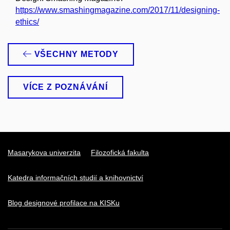
https://www.smashingmagazine.com/2017/11/designing-
ethics/
VŠECHNY METODY
VÍCE Z POZNÁVÁNÍ
Masarykova univerzita
Filozofická fakulta
Katedra informačních studií a knihovnictví
Blog designové profilace na KISKu