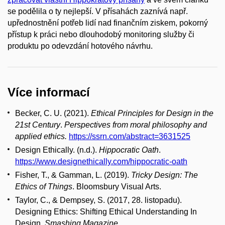
se podělila o ty nejlepší. V přísahách zaznívá např.
upřednostnění potřeb lidí nad finančním ziskem, pokorný
přístup k práci nebo dlouhodobý monitoring služby či
produktu po odevzdání hotového návrhu.
Více informací
Becker, C. U. (2021).
Ethical Principles for Design in the
21st Century
.
Perspectives from moral philosophy and
applied ethics.
https://ssrn.com/abstract=3631525
Design Ethically. (n.d.).
Hippocratic Oath
.
https://www.designethically.com/hippocratic-oath
Fisher, T., & Gamman, L. (2019).
Tricky Design: The
Ethics of Things
. Bloomsbury Visual Arts.
Taylor, C., & Dempsey, S. (2017, 28. listopadu).
Designing Ethics: Shifting Ethical Understanding In
Design.
Smashing Magazine
.