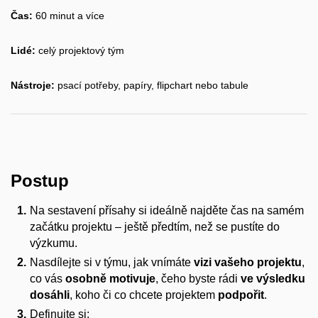
Čas:
60 minut a více
Lidé:
celý projektový tým
Nástroje:
psací potřeby, papíry, flipchart nebo tabule
Postup
Na sestavení přísahy si ideálně najděte čas na samém
začátku projektu – ještě předtím, než se pustíte do
výzkumu.
Nasdílejte si v týmu, jak vnímáte
vizi vašeho projektu
,
co vás
osobně motivuje
, čeho byste rádi
ve výsledku
dosáhli
, koho či co chcete projektem
podpořit
.
Definujte si: