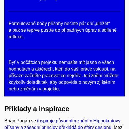
Formulované body přísahy nechte pár dní „uležet“
a pak se teprve pusťte do případných úprav a sdílené
reflexe.
Byť v počátcích projektu nemusíte mít jasno o všech
hodnotách a aktérech, kteří do vaší práce vstoupí, na
přísaze začněte pracovat co nejdřív. Její znění můžete
kdykoliv doladit tak, aby odpovídalo novým zjištěním
nebo změnám v projektu.
Příklady a inspirace
Brian Pagán se
inspiruje původním zněním Hippokratovy
přísahy a zásadní principy překládá do sféry designu
. Mezi