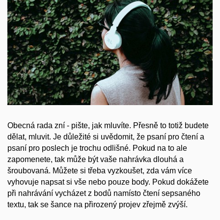
Obecná rada zní - pište, jak mluvíte. Přesně to totiž budete
dělat, mluvit. Je důležité si uvědomit, že psaní pro čtení a
psaní pro poslech je trochu odlišné. Pokud na to ale
zapomenete, tak může být vaše nahrávka dlouhá a
šroubovaná. Můžete si třeba vyzkoušet, zda vám více
vyhovuje napsat si vše nebo pouze body. Pokud dokážete
při nahrávání vycházet z bodů namísto čtení sepsaného
textu, tak se šance na přirozený projev zřejmě zvýší.