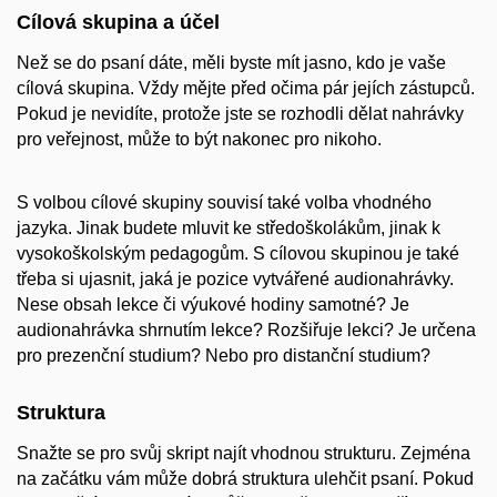
Cílová skupina a účel
Než se do psaní dáte, měli byste mít jasno, kdo je vaše
cílová skupina. Vždy mějte před očima pár jejích zástupců.
Pokud je nevidíte, protože jste se rozhodli dělat nahrávky
pro veřejnost, může to být nakonec pro nikoho.
S volbou cílové skupiny souvisí také volba vhodného
jazyka. Jinak budete mluvit ke středoškolákům, jinak k
vysokoškolským pedagogům. S cílovou skupinou je také
třeba si ujasnit, jaká je pozice vytvářené audionahrávky.
Nese obsah lekce či výukové hodiny samotné? Je
audionahrávka shrnutím lekce? Rozšiřuje lekci? Je určena
pro prezenční studium? Nebo pro distanční studium?
Struktura
Snažte se pro svůj skript najít vhodnou strukturu. Zejména
na začátku vám může dobrá struktura ulehčit psaní. Pokud