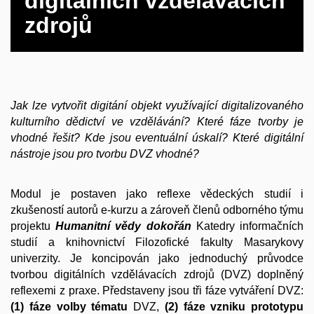
digitálních vzdělávacích
zdrojů
Jak lze vytvořit digitání objekt využívající digitalizovaného
kulturního dědictví ve vzdělávání? Které fáze tvorby je
vhodné řešit? Kde jsou eventuální úskalí? Které digitální
nástroje jsou pro tvorbu DVZ vhodné?
Modul je postaven jako reflexe vědeckých studií i
zkušeností autorů e-kurzu a zároveň členů odborného týmu
projektu
Humanitní vědy dokořán
Katedry informačních
studií a knihovnictví Filozofické fakulty Masarykovy
univerzity. Je koncipován jako jednoduchý průvodce
tvorbou digitálních vzdělávacích zdrojů (DVZ) doplněný
reflexemi z praxe. Představeny jsou tři fáze vytváření DVZ:
(1) fáze volby tématu
DVZ,
(2) fáze vzniku prototypu