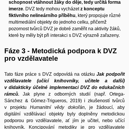
schopnost vtáhnout žáky do děje, tedy určitá forma
imerze
. DVZ tedy mohou vycházet
z konceptu
fiktivního nelineárního příběhu
, který propojuje různé
multimediální objekty do jednoho celku, přičemž
pozornost tvůrců DVZ je dobré zaměřit na aktivity žáků,
které by měly být při interakci s DVZ výrazně zařazeny.
Fáze 3 - Metodická podpora k DVZ
pro vzdělavatele
Tato fáze práce s DVZ odpovídá na otázku
Jak podpořit
vzdělavatele (učící knihovníky, učitele a další)
v didakticky účelné implementaci DVZ do edukačních
rámců.
Jak plyne z odborných studií (např. Ortega-
Sánchez & Gómez-Trigueros, 2019) i zkušeností tvůrců
v projektu
Humanitní vědy dokořán
, je žádoucí, aby
digitální vzdělávací objekty byly doplněny metodickou
podporou pro vzdělavatele, ať jím je učitel, nebo učící
knihovník. Koncipování metodiky je pro vzdělavatele