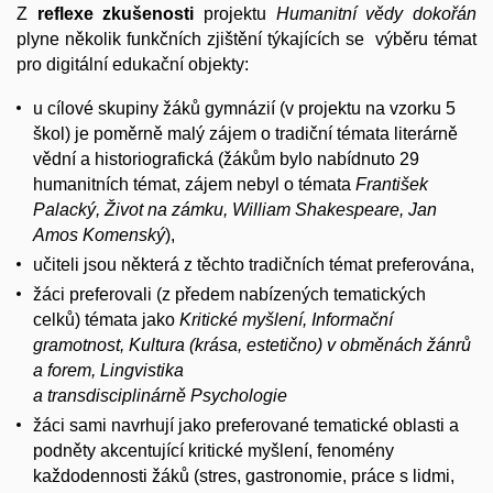
Z
reflexe zkušenosti
projektu
Humanitní vědy dokořán
plyne několik funkčních zjištění týkajících se výběru témat
pro digitální edukační objekty:
u cílové skupiny žáků gymnázií (v projektu na vzorku 5
škol) je poměrně malý zájem o tradiční témata literárně
vědní a historiografická (žákům bylo nabídnuto 29
humanitních témat, zájem nebyl o témata
František
Palacký, Život na zámku, William Shakespeare, Jan
Amos Komenský
),
učiteli jsou některá z těchto tradičních témat preferována,
žáci preferovali (z předem nabízených tematických
celků) témata jako
Kritické myšlení, Informační
gramotnost, Kultura (krása, estetično) v obměnách žánrů
a forem, Lingvistika
a transdisciplinárně Psychologie
žáci sami navrhují jako preferované tematické oblasti a
podněty akcentující kritické myšlení, fenomény
každodennosti žáků (stres, gastronomie, práce s lidmi,