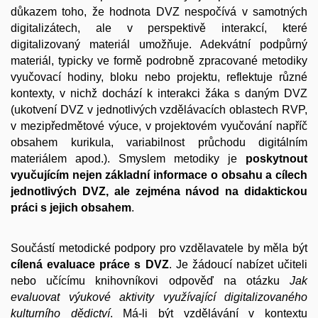
důkazem toho, že hodnota DVZ nespočívá v samotných
digitalizátech, ale v perspektivě interakcí, které
digitalizovaný materiál umožňuje. Adekvátní podpůrný
materiál, typicky ve formě podrobně zpracované metodiky
vyučovací hodiny, bloku nebo projektu, reflektuje různé
kontexty, v nichž dochází k interakci žáka s daným DVZ
(ukotvení DVZ v jednotlivých vzdělávacích oblastech RVP,
v mezipředmětové výuce, v projektovém vyučování napříč
obsahem kurikula, variabilnost průchodu digitálním
materiálem apod.). Smyslem metodiky je
poskytnout
vyučujícím nejen základní informace o obsahu a cílech
jednotlivých DVZ, ale zejména návod na didaktickou
práci s jejich obsahem
.
Součástí metodické podpory pro vzdělavatele by měla být
cílená evaluace práce s DVZ
. Je žádoucí nabízet učiteli
nebo učícímu knihovníkovi odpověď na otázku
Jak
evaluovat výukové aktivity využívající digitalizovaného
kulturního dědictví
. Má-li být vzdělávání v kontextu