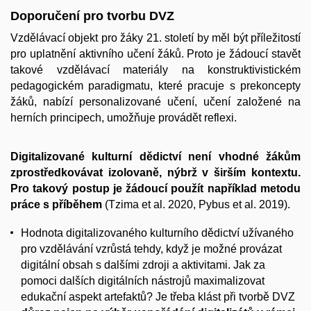
Doporučení pro tvorbu DVZ
Vzdělávací objekt pro žáky 21. století by měl být příležitostí
pro uplatnění aktivního učení žáků. Proto je žádoucí stavět
takové vzdělávací materiály na konstruktivistickém
pedagogickém paradigmatu, které pracuje s prekoncepty
žáků, nabízí personalizované učení, učení založené na
herních principech, umožňuje provádět reflexi.
Digitalizované kulturní dědictví není vhodné žákům
zprostředkovávat izolovaně, nýbrž v širším kontextu.
Pro takový postup je žádoucí použít například metodu
práce s příběhem
(Tzima et al. 2020, Pybus et al. 2019).
Hodnota digitalizovaného kulturního dědictví užívaného
pro vzdělávání vzrůstá tehdy, když je možné provázat
digitální obsah s dalšími zdroji a aktivitami. Jak za
pomoci dalších digitálních nástrojů maximalizovat
edukační aspekt artefaktů? Je třeba klást při tvorbě DVZ