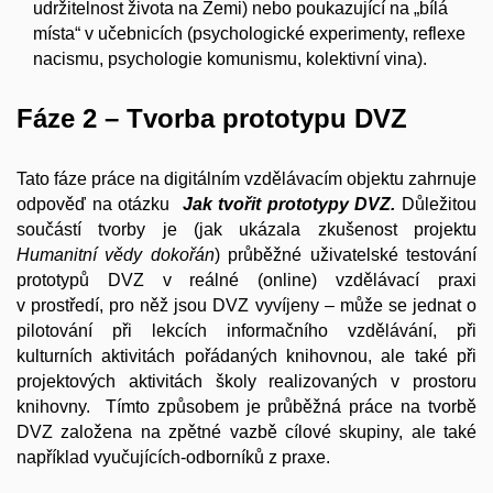
udržitelnost života na Zemi) nebo poukazující na „bílá
místa“ v učebnicích (psychologické experimenty, reflexe
nacismu, psychologie komunismu, kolektivní vina).
Fáze 2 – Tvorba prototypu DVZ
Tato fáze práce na digitálním vzdělávacím objektu zahrnuje
odpověď na otázku
Jak tvořit prototypy DVZ.
Důležitou
součástí tvorby je (jak ukázala zkušenost projektu
Humanitní vědy dokořán
) průběžné uživatelské testování
prototypů DVZ v reálné (online) vzdělávací praxi
v prostředí, pro něž jsou DVZ vyvíjeny – může se jednat o
pilotování při lekcích informačního vzdělávání, při
kulturních aktivitách pořádaných knihovnou, ale také při
projektových aktivitách školy realizovaných v prostoru
knihovny. Tímto způsobem je průběžná práce na tvorbě
DVZ založena na zpětné vazbě cílové skupiny, ale také
například vyučujících-odborníků z praxe.