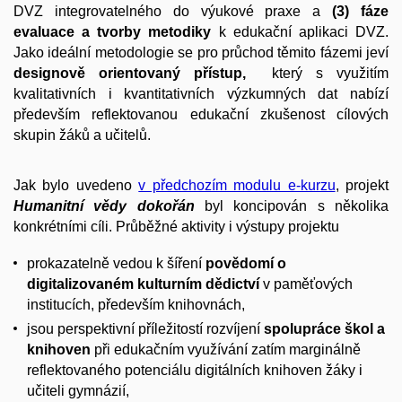
DVZ integrovatelného do výukové praxe a
(3) fáze
evaluace a tvorby metodiky
k edukační aplikaci DVZ.
Jako ideální metodologie se pro průchod těmito fázemi jeví
designově orientovaný přístup,
který s využitím
kvalitativních i kvantitativních výzkumných dat nabízí
především reflektovanou edukační zkušenost cílových
skupin žáků a učitelů.
Jak bylo uvedeno
v předchozím modulu e-kurzu
, projekt
Humanitní vědy dokořán
byl koncipován s několika
konkrétními cíli. Průběžné aktivity i výstupy projektu
prokazatelně vedou k šíření
povědomí o
digitalizovaném kulturním dědictví
v paměťových
institucích, především knihovnách,
jsou perspektivní příležitostí rozvíjení
spolupráce škol a
knihoven
při edukačním využívání zatím marginálně
reflektovaného potenciálu digitálních knihoven žáky i
učiteli gymnázií,