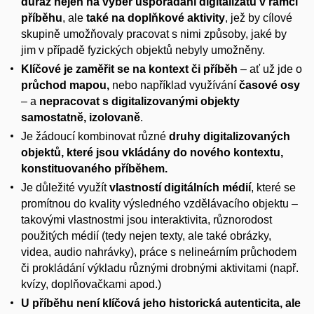
důraz nejen na výběr uspořádání digitalizátů v rámci
příběhu
, ale
také na doplňkové aktivity
, jež by cílové
skupině umožňovaly pracovat s nimi způsoby, jaké by
jim v případě fyzických objektů nebyly umožněny.
Klíčové je zaměřit se na kontext či příběh
– ať už jde o
průchod mapou,
nebo například využívání
časové osy
– a
nepracovat s digitalizovanými objekty
samostatně, izolovaně
.
Je žádoucí kombinovat různé
druhy digitalizovaných
objektů, které jsou vkládány do nového kontextu,
konstituovaného příběhem.
Je důležité využít
vlastností digitálních médií
, které se
promítnou do kvality výsledného vzdělávacího objektu –
takovými vlastnostmi jsou interaktivita, různorodost
použitých médií (tedy nejen texty, ale také obrázky,
videa, audio nahrávky), práce s nelineárním průchodem
či prokládání výkladu různými drobnými aktivitami (např.
kvízy, doplňovačkami apod.)
U příběhu není klíčová jeho historická autenticita, ale