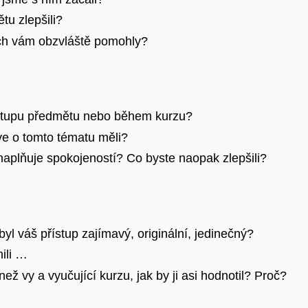
tu zlepšili?
 nich vám obzvláště pomohly?
výstupu předmětu nebo během kurzu?
íve o tomto tématu měli?
naplňuje spokojeností? Co byste naopak zlepšili?
yl váš přístup zajímavý, originální, jedinečný?
nili …
než vy a vyučující kurzu, jak by ji asi hodnotil? Proč?