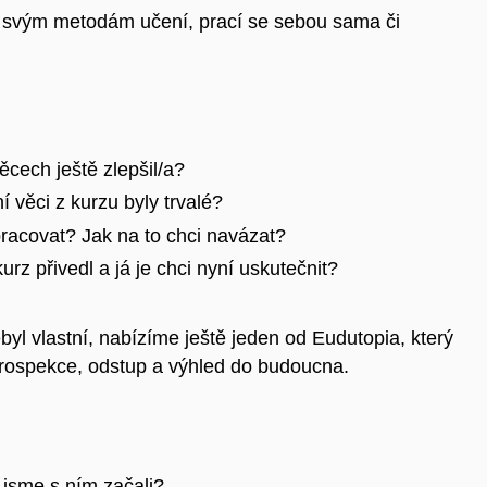
e svým metodám učení, prací se sebou sama či
cech ještě zlepšil/a?
 věci z kurzu byly trvalé?
pracovat? Jak na to chci navázat?
rz přivedl a já je chci nyní uskutečnit?
yl vlastní, nabízíme ještě jeden od Eudutopia, který
introspekce, odstup a výhled do budoucna.
ž jsme s ním začali?