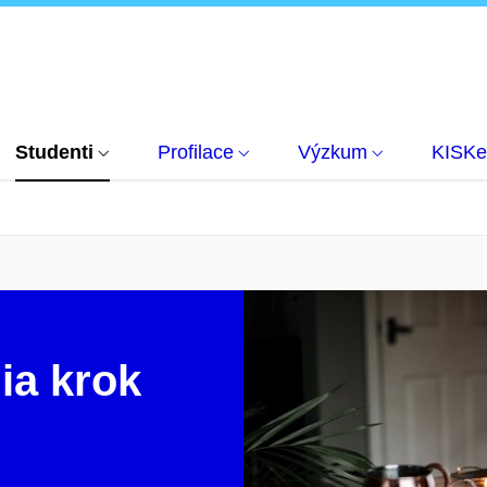
Studenti
Profilace
Výzkum
KISKe
lia krok