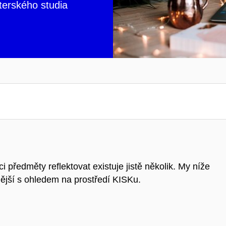
terského studia
ředměty reflektovat existuje jistě několik. My níže
nější s ohledem na prostředí KISKu.