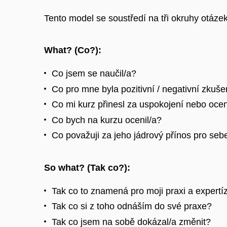
Tento model se soustředí na tři okruhy otáze
What? (Co?):
Co jsem se naučil/a?
Co pro mne byla pozitivní / negativní zkuš
Co mi kurz přinesl za uspokojení nebo oce
Co bych na kurzu ocenil/a?
Co považuji za jeho jádrový přínos pro seb
So what? (Tak co?):
Tak co to znamená pro moji praxi a expertí
Tak co si z toho odnáším do své praxe?
Tak co jsem na sobě dokázal/a změnit?