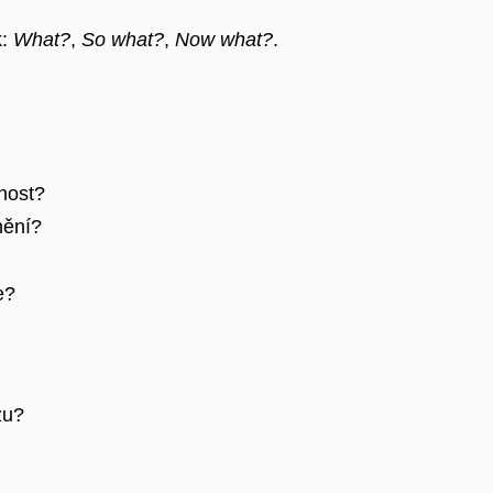
k:
What?
,
So what?
,
Now what?
.
enost?
nění?
e?
zu?