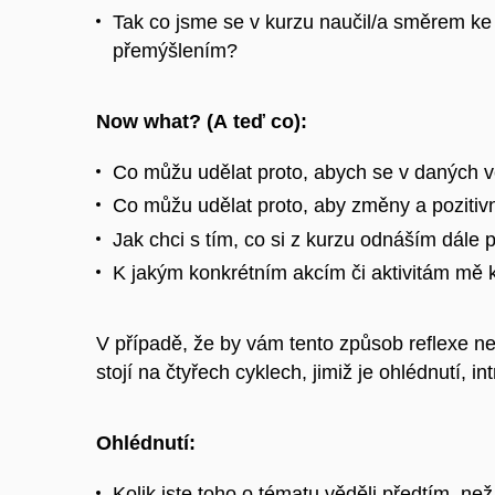
Tak co jsme se v kurzu naučil/a směrem k
přemýšlením?
Now what? (A teď co):
Co můžu udělat proto, abych se v daných vě
Co můžu udělat proto, aby změny a pozitivní
Jak chci s tím, co si z kurzu odnáším dále 
K jakým konkrétním akcím či aktivitám mě ku
V případě, že by vám tento způsob reflexe neb
stojí
na čtyřech cyklech, jimiž je ohlédnutí, 
Ohlédnutí:
Kolik jste toho o tématu věděli předtím, ne